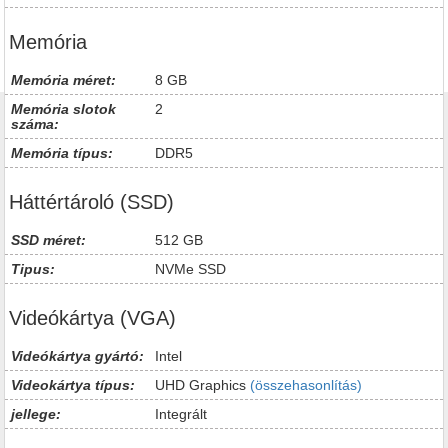
Memória
Memória méret:
8 GB
Memória slotok
2
száma:
Memória típus:
DDR5
Háttértároló (SSD)
SSD méret:
512 GB
Tipus:
NVMe SSD
Videókártya (VGA)
Videókártya gyártó:
Intel
Videokártya típus:
UHD Graphics
(összehasonlítás)
jellege:
Integrált