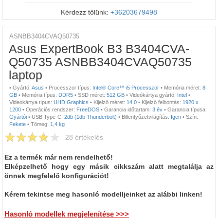
Kérdezz tőlünk:
+36203679498
ASNBB3404CVAQ50735
Asus ExpertBook B3 B3404CVA-
Q50735 ASNBB3404CVAQ50735
laptop
•
Gyártó:
Asus
•
Processzor típus:
Intel® Core™ i5 Processzor
•
Memória méret:
8
GB
•
Memória típus:
DDR5
•
SSD méret:
512 GB
•
Videókártya gyártó:
Intel
•
Videokártya típus:
UHD Graphics
•
Kijelző méret:
14.0
•
Kijelző felbontás:
1920 x
1200
•
Operációs rendszer:
FreeDOS
•
Garancia időtartam:
3 év
•
Garancia típusa:
Gyártói
•
USB Type-C:
2db (1db Thunderbolt)
•
Billentyűzetvilágítás:
Igen
•
Szín:
Fekete
•
Tömeg:
1,4 kg
28
értékelés
Ez a termék már nem rendelhető!
Elképzelhető hogy egy másik cikkszám alatt megtalálja az
önnek megfelelő konfigurációt!
Kérem tekintse meg hasonló modelljeinket az alábbi linken!
Hasonló modellek megjelenítése >>>