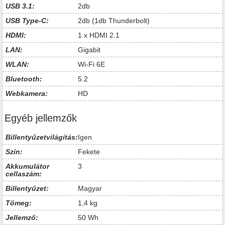
USB 3.1:
2db
USB Type-C:
2db (1db Thunderbolt)
HDMI:
1 x HDMI 2.1
LAN:
Gigabit
WLAN:
Wi-Fi 6E
Bluetooth:
5.2
Webkamera:
HD
Egyéb jellemzők
Billentyűzetvilágítás:
Igen
Szín:
Fekete
Akkumulátor
3
cellaszám:
Billentyűzet:
Magyar
Tömeg:
1,4 kg
Jellemző:
50 Wh