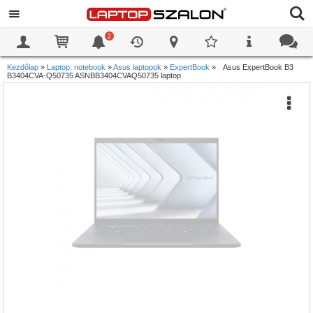
2
0
0
Kezdőlap
»
Laptop, notebook
»
Asus laptopok
»
ExpertBook
»
Asus ExpertBook B3
B3404CVA-Q50735 ASNBB3404CVAQ50735 laptop