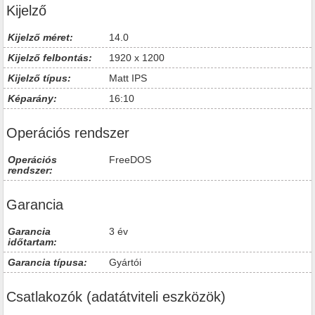
Kijelző
Kijelző méret:
14.0
Kijelző felbontás:
1920 x 1200
Kijelző típus:
Matt IPS
Képarány:
16:10
Operációs rendszer
Operációs
FreeDOS
rendszer:
Garancia
Garancia
3 év
időtartam:
Garancia típusa:
Gyártói
Csatlakozók (adatátviteli eszközök)