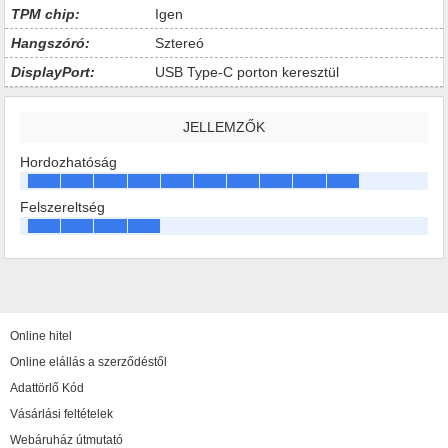
TPM chip:
Igen
Hangszóró:
Sztereó
DisplayPort:
USB Type-C porton keresztül
JELLEMZŐK
Hordozhatóság
Felszereltség
Online hitel
Online elállás a szerződéstől
Adattörlő Kód
Vásárlási feltételek
Webáruház útmutató