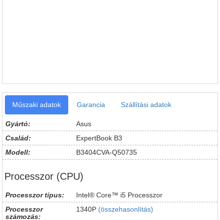
Műszaki adatok
Garancia
Szállítási adatok
Gyártó:
Asus
Család:
ExpertBook B3
Modell:
B3404CVA-Q50735
Processzor (CPU)
Processzor típus:
Intel® Core™ i5 Processzor
Processzor
1340P
(összehasonlítás)
számozás: