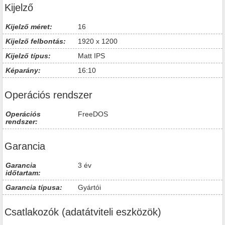
Kijelző
Kijelző méret:
16
Kijelző felbontás:
1920 x 1200
Kijelző típus:
Matt IPS
Képarány:
16:10
Operációs rendszer
Operációs
FreeDOS
rendszer:
Garancia
Garancia
3 év
időtartam:
Garancia típusa:
Gyártói
Csatlakozók (adatátviteli eszközök)