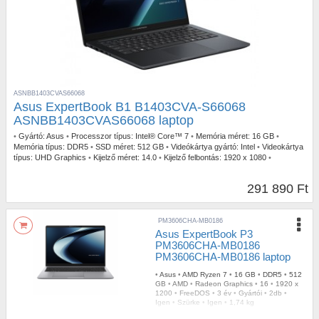
ASNBB1403CVAS66068
Asus ExpertBook B1 B1403CVA-S66068
ASNBB1403CVAS66068 laptop
•
Gyártó:
Asus
•
Processzor típus:
Intel® Core™ 7
•
Memória méret:
16 GB
•
Memória típus:
DDR5
•
SSD méret:
512 GB
•
Videókártya gyártó:
Intel
•
Videokártya
típus:
UHD Graphics
•
Kijelző méret:
14.0
•
Kijelző felbontás:
1920 x 1080
•
Operációs rendszer:
FreeDOS
•
Garancia időtartam:
3 év
•
Garancia típusa:
Gyártói
•
USB Type-C:
2db
•
Billentyűzetvilágítás:
Igen
•
Szín:
Szürke
•
Tömeg:
1,5
291 890 Ft
kg
PM3606CHA-MB0186
Asus ExpertBook P3
PM3606CHA-MB0186
PM3606CHA-MB0186 laptop
•
Asus
•
AMD Ryzen 7
•
16 GB
•
DDR5
•
512
GB
•
AMD
•
Radeon Graphics
•
16
•
1920 x
1200
•
FreeDOS
•
3 év
•
Gyártói
•
2db
•
Igen
•
Szürke
•
Igen
•
1,74 kg