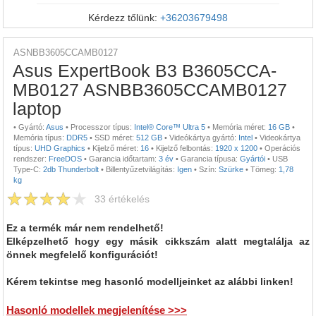
Kérdezz tőlünk:
+36203679498
ASNBB3605CCAMB0127
Asus ExpertBook B3 B3605CCA-
MB0127 ASNBB3605CCAMB0127
laptop
•
Gyártó:
Asus
•
Processzor típus:
Intel® Core™ Ultra 5
•
Memória méret:
16 GB
•
Memória típus:
DDR5
•
SSD méret:
512 GB
•
Videókártya gyártó:
Intel
•
Videokártya
típus:
UHD Graphics
•
Kijelző méret:
16
•
Kijelző felbontás:
1920 x 1200
•
Operációs
rendszer:
FreeDOS
•
Garancia időtartam:
3 év
•
Garancia típusa:
Gyártói
•
USB
Type-C:
2db Thunderbolt
•
Billentyűzetvilágítás:
Igen
•
Szín:
Szürke
•
Tömeg:
1,78
kg
33
értékelés
Ez a termék már nem rendelhető!
Elképzelhető hogy egy másik cikkszám alatt megtalálja az
önnek megfelelő konfigurációt!
Kérem tekintse meg hasonló modelljeinket az alábbi linken!
Hasonló modellek megjelenítése >>>