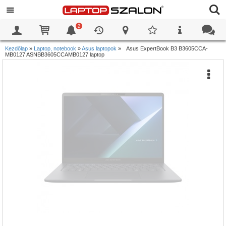
2
0
0
Kezdőlap
»
Laptop, notebook
»
Asus laptopok
»
Asus ExpertBook B3 B3605CCA-
MB0127 ASNBB3605CCAMB0127 laptop