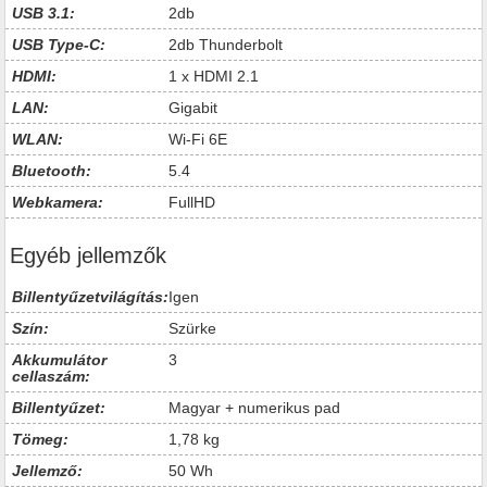
USB 3.1:
2db
USB Type-C:
2db Thunderbolt
HDMI:
1 x HDMI 2.1
LAN:
Gigabit
WLAN:
Wi-Fi 6E
Bluetooth:
5.4
Webkamera:
FullHD
Egyéb jellemzők
Billentyűzetvilágítás:
Igen
Szín:
Szürke
Akkumulátor
3
cellaszám:
Billentyűzet:
Magyar + numerikus pad
Tömeg:
1,78 kg
Jellemző:
50 Wh