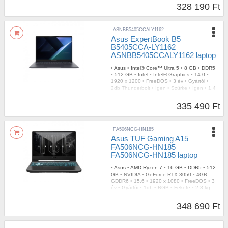
328 190 Ft
ASNBB5405CCALY1162
Asus ExpertBook B5
B5405CCA-LY1162
ASNBB5405CCALY1162 laptop
•
Asus
•
Intel® Core™ Ultra 5
•
8 GB
•
DDR5
•
512 GB
•
Intel
•
Intel® Graphics
•
14.0
•
1920 x 1200
•
FreeDOS
•
3 év
•
Gyártói
•
2db Thunderbolt
•
Igen
•
Szürke
•
Igen
•
1,4
kg
335 490 Ft
FA506NCG-HN185
Asus TUF Gaming A15
FA506NCG-HN185
FA506NCG-HN185 laptop
•
Asus
•
AMD Ryzen 7
•
16 GB
•
DDR5
•
512
GB
•
NVIDIA
•
GeForce RTX 3050
•
4GB
GDDR6
•
15.6
•
1920 x 1080
•
FreeDOS
•
3
év
•
Gyártói
•
1db
•
RGB
•
Fekete
•
2,3 kg
348 690 Ft