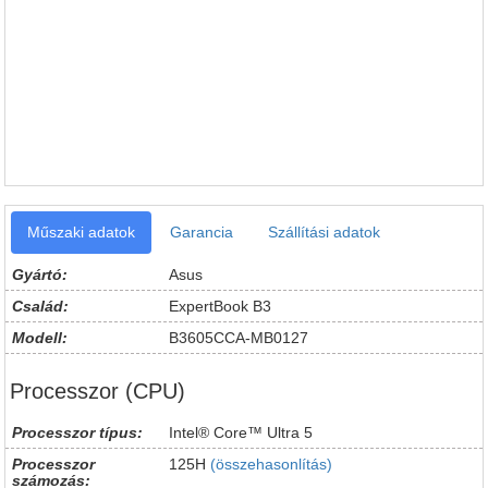
Műszaki adatok
Garancia
Szállítási adatok
Gyártó:
Asus
Család:
ExpertBook B3
Modell:
B3605CCA-MB0127
Processzor (CPU)
Processzor típus:
Intel® Core™ Ultra 5
Processzor
125H
(összehasonlítás)
számozás: