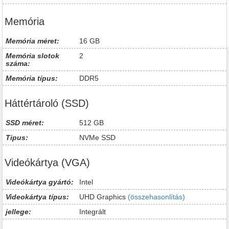
Memória
Memória méret:
16 GB
Memória slotok
2
száma:
Memória típus:
DDR5
Háttértároló (SSD)
SSD méret:
512 GB
Tipus:
NVMe SSD
Videókártya (VGA)
Videókártya gyártó:
Intel
Videokártya típus:
UHD Graphics
(összehasonlítás)
jellege:
Integrált