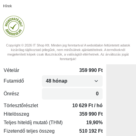
Hírek
Copyright © 2026 IT Shop Kft. Minden jog fenntartva! A weboldalon feltüntetett adatok
kizárólag tájékoztató jellegűek, nem minősülnek ajánlattételnek. A termékeknél
megjelenített képek csak illusztrációk, a valóságtól eltérhetnek. Az árváltozás jogát
fenntartjuk!