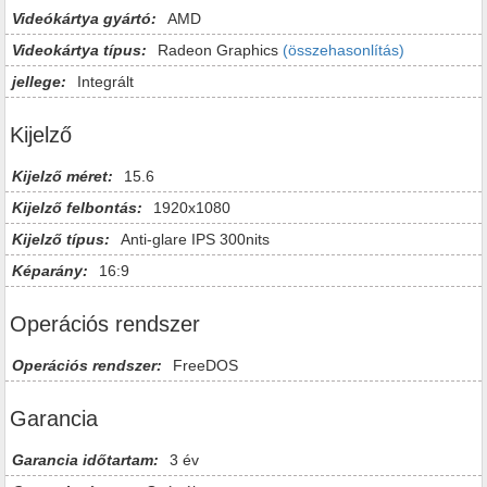
Videókártya gyártó:
AMD
Videokártya típus:
Radeon Graphics
(összehasonlítás)
jellege:
Integrált
Kijelző
Kijelző méret:
15.6
Kijelző felbontás:
1920x1080
Kijelző típus:
Anti-glare IPS 300nits
Képarány:
16:9
Operációs rendszer
Operációs rendszer:
FreeDOS
Garancia
Garancia időtartam:
3 év