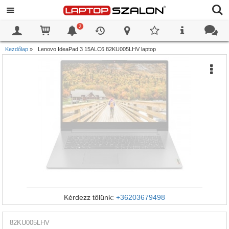
2
0
0
Kezdőlap
»
Lenovo IdeaPad 3 15ALC6 82KU005LHV laptop
Kérdezz tőlünk:
+36203679498
82KU005LHV