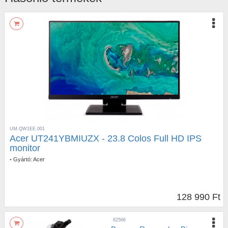
UM.QW1EE.001
Acer UT241YBMIUZX - 23.8 Colos Full HD IPS
monitor
•
Gyártó:
Acer
128 990 Ft
62566