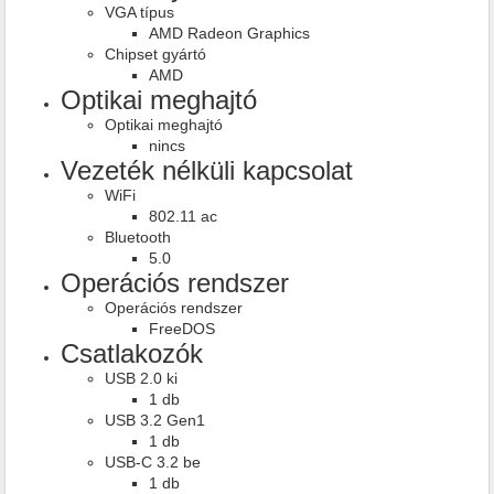
VGA típus
AMD Radeon Graphics
Chipset gyártó
AMD
Optikai meghajtó
Optikai meghajtó
nincs
Vezeték nélküli kapcsolat
WiFi
802.11 ac
Bluetooth
5.0
Operációs rendszer
Operációs rendszer
FreeDOS
Csatlakozók
USB 2.0 ki
1 db
USB 3.2 Gen1
1 db
USB-C 3.2 be
1 db