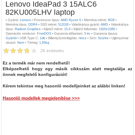
Lenovo IdeaPad 3 15ALC6
82KU005LHV laptop
•
Gyártó:
Lenovo
•
Processzor típus:
AMD Ryzen 5
•
Memória méret:
8GB
•
Memória típus:
DDR4
•
SSD méret:
512GB
•
Videókártya gyártó:
AMD
•
Videokártya
típus:
Radeon Graphics
•
Kijelző méret:
15.6
•
Kijelző felbontás:
1920x1080
•
Operációs rendszer:
FreeDOS
•
Garancia időtartam:
3 év
•
Garancia típusa:
Gyártói
•
USB Type-C:
1db
•
Billentyűzetvilágítás:
nincs
•
Szín:
Szürke
•
Ujjlenyomat
olvasó:
Nem
•
Tömeg:
1,65kg
26
értékelés
Ez a termék már nem rendelhető!
Elképzelhető hogy egy másik cikkszám alatt megtalálja az
önnek megfelelő konfigurációt!
Kérem tekintse meg hasonló modelljeinket az alábbi linken!
Hasonló modellek megjelenítése >>>