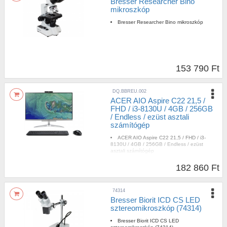
Bresser Researcher Bino
mikroszkóp
Bresser Researcher Bino mikroszkóp
153 790 Ft
DQ.BBREU.002
ACER AIO Aspire C22 21,5 /
FHD / i3-8130U / 4GB / 256GB
/ Endless / ezüst asztali
számítógép
ACER AIO Aspire C22 21,5 / FHD / i3-
8130U / 4GB / 256GB / Endless / ezüst
asztali számítógép
182 860 Ft
74314
Bresser Biorit ICD CS LED
sztereomikroszkóp (74314)
Bresser Biorit ICD CS LED