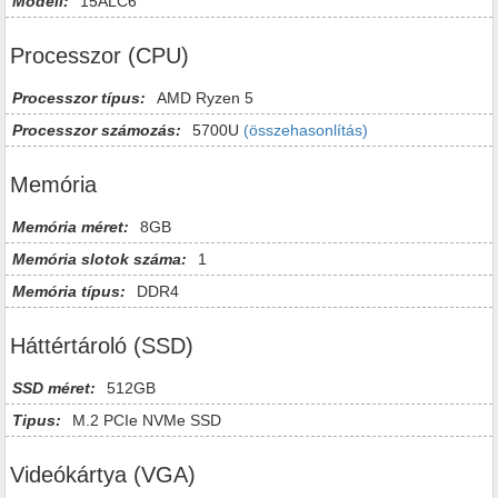
Modell:
15ALC6
Processzor (CPU)
Processzor típus:
AMD Ryzen 5
Processzor számozás:
5700U
(összehasonlítás)
Memória
Memória méret:
8GB
Memória slotok száma:
1
Memória típus:
DDR4
Háttértároló (SSD)
SSD méret:
512GB
Tipus:
M.2 PCIe NVMe SSD
Videókártya (VGA)