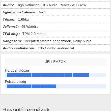
Audio:
High Definition (HD) Audio, Realtek ALC3287
Ujjlenyomat olvasó:
Nem
Tömeg:
1,65kg
Jellemző:
45 Wattóra
TPM chip:
TPM 2.0 modul
Hangszóró:
Beépített sztereó hangszórók, Dolby Audio
Audio csatlakozók:
1db Combo audioaljzat
JELLEMZŐK
Hordozhatóság
Felszereltség
Hasonló termékek