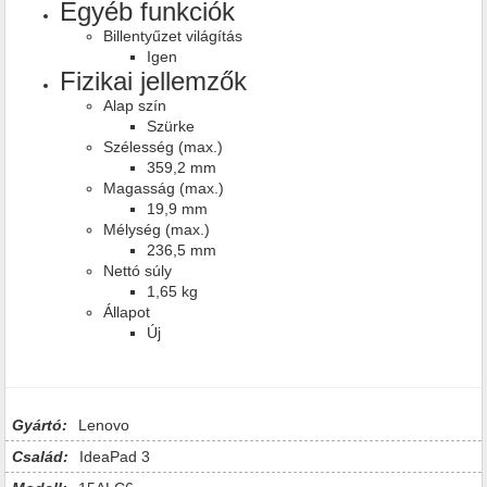
Egyéb funkciók
Billentyűzet világítás
Igen
Fizikai jellemzők
Alap szín
Szürke
Szélesség (max.)
359,2 mm
Magasság (max.)
19,9 mm
Mélység (max.)
236,5 mm
Nettó súly
1,65 kg
Állapot
Új
Gyártó:
Lenovo
Család:
IdeaPad 3