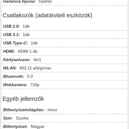
Garancia típusa:
Gyártói
Csatlakozók (adatátviteli eszközök)
USB 2.0:
1db
USB 3.1:
1db
USB Type-C:
1db
HDMI:
HDMI 1.4b
Kártyaolvasó:
4in1
WLAN:
802.11 a/b/g/n/ac
Bluetooth:
5.0
Webkamera:
720p
Egyéb jellemzők
Billentyűzetvilágítás:
nincs
Szín:
Szürke
Billentyűzet:
Magyar