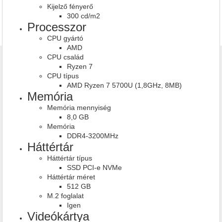
Kijelző fényerő
300 cd/m2
Processzor
CPU gyártó
AMD
CPU család
Ryzen 7
CPU típus
AMD Ryzen 7 5700U (1,8GHz, 8MB)
Memória
Memória mennyiség
8,0 GB
Memória
DDR4-3200MHz
Háttértár
Háttértár típus
SSD PCI-e NVMe
Háttértár méret
512 GB
M.2 foglalat
Igen
Videókártya