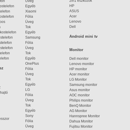
2in1 eszközök
fon
Üveg
HP
ostelefon
Egyéb
ASUS
elefon
Xiaomi
Acer
ostelefon
Fólia
Lenovo
bos
Üveg
Dell
n
Tok
kostelefon
Egyéb
Android mini tv
stelefon
Samsung
telefon
Fólia
stelefon
Üveg
Monitor
elefon
Tok
elefon
Egyéb
Dell monitor
OnePlus
Lenovo monitor
sz
Fólia
HP monitor
Üveg
Acer monitor
Tok
LG Monitor
Egyéb
Samsung monitor
z
LG
Asus monitor
hajtó
Fólia
AOC monitor
Üveg
Philips monitor
Tok
BenQ Monitor
Egyéb
AG Monitor
Sony
Hannspree Monitor
esszor
Fólia
Dahua Monitor
Üveg
Fujitsu Monitor