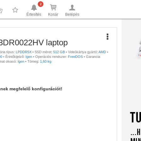
2
Értesítés
Kosár
Belépés
0
0
83DR0022HV laptop
ria típus:
LPDDR5X
•
SSD méret:
512 GB
•
Videókártya gyártó:
AMD
•
00
•
Érintőkijelző:
Igen
•
Operációs rendszer:
FreeDOS
•
Garancia
mat olvasó:
Igen
•
Tömeg:
1,60 kg
nnek megfelelő konfigurációt!