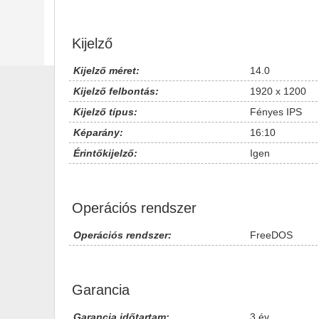
Kijelző
Kijelző méret:
14.0
Kijelző felbontás:
1920 x 1200
Kijelző típus:
Fényes IPS
Képarány:
16:10
Érintőkijelző:
Igen
Operációs rendszer
Operációs rendszer:
FreeDOS
Garancia
Garancia időtartam:
3 év