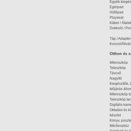
Egyéb kiegés
Egérpad
Hűtőpad
Playseat
Kábel / Átala
Dokkoló / Port
Táp / Adapter
Konzol/Állvá
Otthon és 
Mikroszkóp
Teleszkóp
Távcső
Nagyító
Kiegészítők, 
Időjárás áll
Mikroszkóp t
Teleszkóp tar
Digitális kam
Oktatási és k
készlet
Könyv, poszte
Mérőeszköz