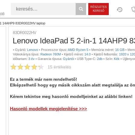
RÉSZLETES
KERESŐ
ció
n-1 14AHP9 83DR0022HV laptop
83DR0022HV
Lenovo IdeaPad 5 2-in-1 14AHP9 
•
Gyártó:
Lenovo
•
Processzor típus:
AMD Ryzen 5
•
Memória méret:
16 GB
•
Memó
Videokártya típus:
Radeon 760M
•
Kijelző méret:
14.0
•
Kijelző felbontás:
1920 x 12
időtartam:
3 év
•
Garancia típusa:
Gyártói
•
USB Type-C:
2db
•
Szín:
Kék
•
Ujjlenyo
15
értékelés
Ez a termék már nem rendelhető!
Elképzelhető hogy egy másik cikkszám alatt megtalálja az ö
Kérem tekintse meg hasonló modelljeinket az alábbi linken!
Hasonló modellek megjelenítése >>>