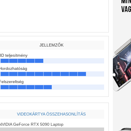
JELLEMZŐK
3D teljesítmény
Hordozhatóság
Felszereltség
VIDEOKÁRTYA ÖSSZEHASONLÍTÁS
NVIDIA GeForce RTX 5090 Laptop