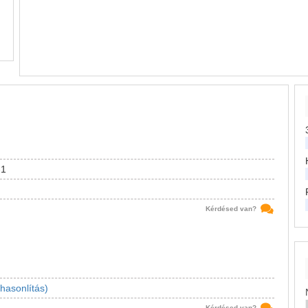
-1
Kérdésed van?
hasonlítás)
Kérdésed van?