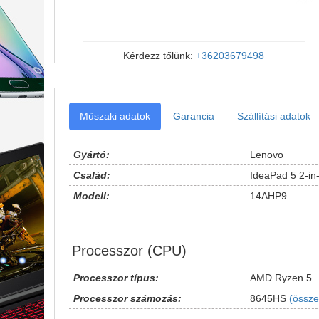
Kérdezz tőlünk:
+36203679498
Műszaki adatok
Garancia
Szállítási adatok
Gyártó:
Lenovo
Család:
IdeaPad 5 2-in
Modell:
14AHP9
Processzor (CPU)
Processzor típus:
AMD Ryzen 5
Processzor számozás:
8645HS
(össze