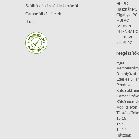
HP PC
Szállítási és fizetési információk
Használt PC
Garanciális feltételek
Gigabyte PC
MSI PC
Hírek
ASUS PC
INTENSA PC
Fujitsu PC
Intel® PC
Kiegészítők
Egér
Memóriakárt
Billentyűzet
Egér és Bille
Pendrive
Külső akkumu
Gamer Szék
Külső merev
Mobiltelefon 
Táskák / Tok
10-15
15.6
16-17
Hátizsák