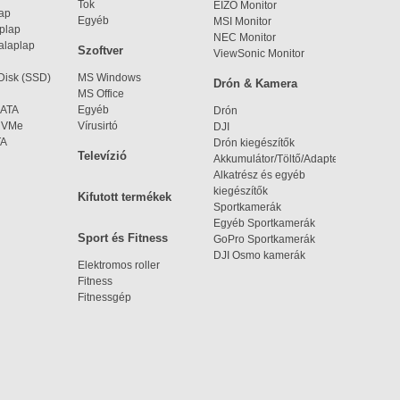
Tok
EIZO Monitor
lap
Egyéb
MSI Monitor
aplap
NEC Monitor
alaplap
Szoftver
ViewSonic Monitor
 Disk (SSD)
MS Windows
Drón & Kamera
MS Office
SATA
Egyéb
Drón
 NVMe
Vírusirtó
DJI
TA
Drón kiegészítők
Televízió
Akkumulátor/Töltő/Adapter
Alkatrész és egyéb
kiegészítők
Kifutott termékek
Sportkamerák
Egyéb Sportkamerák
Sport és Fitness
GoPro Sportkamerák
DJI Osmo kamerák
Elektromos roller
Fitness
Fitnessgép