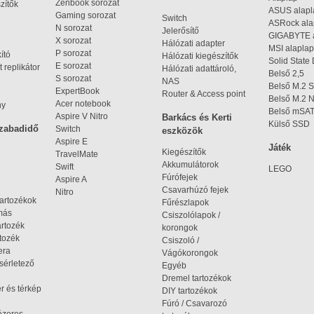
Zenbook sorozat
zítők
ASUS alap
Gaming sorozat
Switch
ASRock al
N sorozat
Jelerősítő
GIGABYTE 
X sorozat
Hálózati adapter
MSI alaplap
P sorozat
kító
Hálózati kiegészítők
Solid State
E sorozat
 replikátor
Hálózati adattároló,
Belső 2,5
S sorozat
NAS
Belső M.2 
ExpertBook
Router & Access point
Belső M.2
Acer notebook
ny
Belső mSA
Aspire V Nitro
Barkács és Kerti
Külső SSD
szabadidő
Switch
eszközök
Aspire E
Játék
Kiegészítők
TravelMate
Akkumulátorok
Swift
LEGO
Fúrófejek
Aspire A
Csavarhúzó fejek
Nitro
tartozékok
Fűrészlapok
omás
Csiszolólapok /
artozék
korongok
tozék
Csiszoló /
era
Vágókorongok
ísérletező
Egyéb
Dremel tartozékok
r és térkép
DIY tartozékok
Fúró / Csavarozó