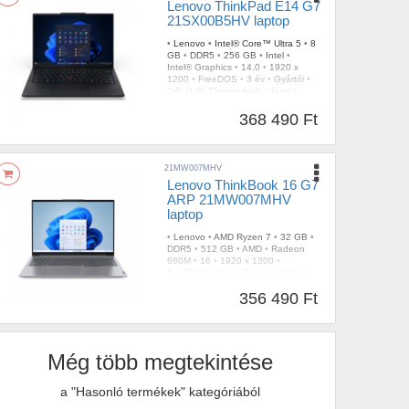
Lenovo ThinkPad E14 G7
21SX00B5HV laptop
•
Lenovo
•
Intel® Core™ Ultra 5
•
8
GB
•
DDR5
•
256 GB
•
Intel
•
Intel® Graphics
•
14.0
•
1920 x
1200
•
FreeDOS
•
3 év
•
Gyártói
•
2db (1db Thunderbolt)
•
Igen
•
Fekete
•
Igen
•
1,34 kg
368 490 Ft
21MW007MHV
Lenovo ThinkBook 16 G7
ARP 21MW007MHV
laptop
•
Lenovo
•
AMD Ryzen 7
•
32 GB
•
DDR5
•
512 GB
•
AMD
•
Radeon
680M
•
16
•
1920 x 1200
•
FreeDOS
•
3 év
•
Gyártói
•
2db
•
Igen
•
Szürke
•
Igen
•
1,70 kg
356 490 Ft
Még több megtekintése
a "Hasonló termékek" kategóriából