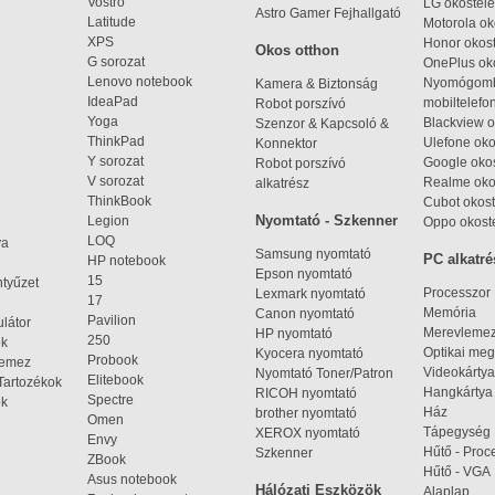
Vostro
LG okostele
Astro Gamer Fejhallgató
Latitude
Motorola ok
XPS
Honor okost
Okos otthon
G sorozat
OnePlus ok
Lenovo notebook
Nyomógom
Kamera & Biztonság
IdeaPad
mobiltelefo
Robot porszívó
Yoga
Blackview o
Szenzor & Kapcsoló &
ThinkPad
Ulefone oko
Konnektor
Y sorozat
Google okos
Robot porszívó
V sorozat
Realme oko
alkatrész
ThinkBook
Cubot okost
Nyomtató - Szkenner
Legion
Oppo okost
LOQ
ya
Samsung nyomtató
PC alkatré
HP notebook
Epson nyomtató
15
ntyűzet
Processzor
Lexmark nyomtató
17
Memória
Canon nyomtató
Pavilion
látor
Merevleme
HP nyomtató
250
ek
Optikai meg
Kyocera nyomtató
Probook
lemez
Videokártya
Nyomtató Toner/Patron
Elitebook
Tartozékok
Hangkártya
RICOH nyomtató
Spectre
ok
Ház
brother nyomtató
Omen
Tápegység
XEROX nyomtató
Envy
Hűtő - Proc
Szkenner
ZBook
Hűtő - VGA
Asus notebook
Hálózati Eszközök
Alaplap