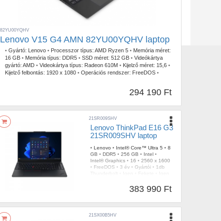
82YU00YQHV
Lenovo V15 G4 AMN 82YU00YQHV laptop
•
Gyártó:
Lenovo
•
Processzor típus:
AMD Ryzen 5
•
Memória méret:
16 GB
•
Memória típus:
DDR5
•
SSD méret:
512 GB
•
Videókártya
gyártó:
AMD
•
Videokártya típus:
Radeon 610M
•
Kijelző méret:
15,6
•
Kijelző felbontás:
1920 x 1080
•
Operációs rendszer:
FreeDOS
•
Garancia időtartam:
3 év
•
Garancia típusa:
Gyártói
•
USB Type-C:
1db
•
Szín:
Fekete
•
Tömeg:
1,60kg
294 190 Ft
21SR009SHV
Lenovo ThinkPad E16 G3
21SR009SHV laptop
•
Lenovo
•
Intel® Core™ Ultra 5
•
8
GB
•
DDR5
•
256 GB
•
Intel
•
Intel® Graphics
•
16
•
2560 x 1600
•
FreeDOS
•
3 év
•
Gyártói
•
1db
Thunderbolt
•
Igen
•
Fekete
•
Igen
•
1,63 kg
383 990 Ft
21SX00B5HV