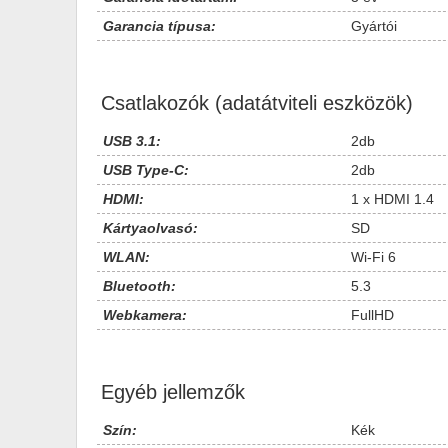
Garancia típusa:
Gyártói
Csatlakozók (adatátviteli eszközök)
USB 3.1:
2db
USB Type-C:
2db
HDMI:
1 x HDMI 1.4
Kártyaolvasó:
SD
WLAN:
Wi-Fi 6
Bluetooth:
5.3
Webkamera:
FullHD
Egyéb jellemzők
Szín:
Kék