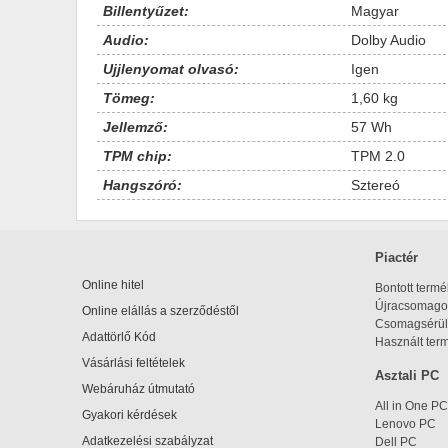
Billentyűzet:
Magyar
Audio:
Dolby Audio
Ujjlenyomat olvasó:
Igen
Tömeg:
1,60 kg
Jellemző:
57 Wh
TPM chip:
TPM 2.0
Hangszóró:
Sztereó
Piactér
Online hitel
Bontott term
Újracsomagol
Online elállás a szerződéstől
Csomagsérül
Adattörlő Kód
Használt ter
Vásárlási feltételek
Asztali PC
Webáruház útmutató
All in One PC
Gyakori kérdések
Lenovo PC
Adatkezelési szabályzat
Dell PC