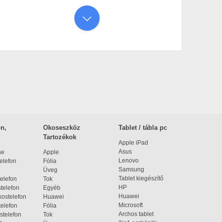
n,
Okoseszköz
Tablet / tábla pc
Tartozékok
Apple iPad
Asus
ne
Apple
Lenovo
elefon
Fólia
Samsung
Üveg
Tablet kiegészítő
elefon
Tok
HP
telefon
Egyéb
Huawei
ostelefon
Huawei
Microsoft
elefon
Fólia
Archos tablet
stelefon
Tok