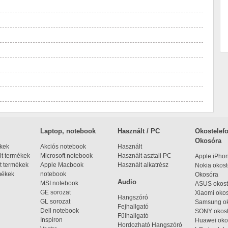
Laptop, notebook
Használt / PC
Okostelefo
Okosóra
ékek
Akciós notebook
Használt
t termékek
Microsoft notebook
Használt asztali PC
Apple iPho
t termékek
Apple Macbook
Használt alkatrész
Nokia okost
mékek
notebook
Okosóra
Audio
MSI notebook
ASUS okost
GE sorozat
Xiaomi okos
Hangszóró
GL sorozat
Samsung ok
Fejhallgató
Dell notebook
SONY okost
Fülhallgató
Inspiron
Huawei oko
Hordozható Hangszóró