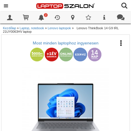
2
0
0
Kezdőlap
»
Laptop, notebook
»
Lenovo laptopok
»
Lenovo ThinkBook 14 G9 IRL
21UY0063HV laptop
Most minden laptophoz ingyenesen