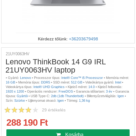
Kérdezz tőlünk:
+36203679498
21UY0063HV
Lenovo ThinkBook 14 G9 IRL
21UY0063HV laptop
•
Gyártó:
Lenovo
•
Processzor típus:
Intel® Core™ i5 Processzor
•
Memória méret:
16 GB
•
Memória típus:
DDR5
•
SSD méret:
512 GB
•
Videókártya gyártó:
Intel
•
Videokártya típus:
Intel® UHD Graphics
•
Kijelző méret:
14.0
•
Kijelző felbontás:
1920 x 1200
•
Operációs rendszer:
FreeDOS
•
Garancia időtartam:
3 év
•
Garancia
típusa:
Gyártói
•
USB Type-C:
2db (1db Thunderbolt)
•
Billentyűzetvilágítás:
Igen
•
Szín:
Szürke
•
Ujjlenyomat olvasó:
Igen
•
Tömeg:
1,36 kg
29
értékelés
288 190 Ft
Kosárba