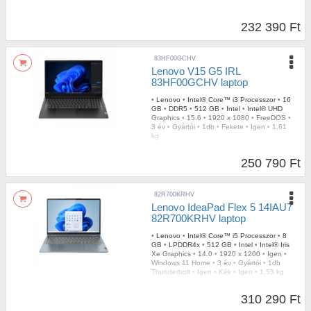
232 390 Ft
83HF00GCHV
Lenovo V15 G5 IRL
83HF00GCHV laptop
•
Lenovo
•
Intel® Core™ i3 Processzor
•
16
GB
•
DDR5
•
512 GB
•
Intel
•
Intel® UHD
Graphics
•
15.6
•
1920 x 1080
•
FreeDOS
•
3 év
•
Gyártói
•
1db
•
Fekete
•
Igen
•
1,61
kg
250 790 Ft
82R700KRHV
Lenovo IdeaPad Flex 5 14IAU7
82R700KRHV laptop
•
Lenovo
•
Intel® Core™ i5 Processzor
•
8
GB
•
LPDDR4x
•
512 GB
•
Intel
•
Intel® Iris
Xe Graphics
•
14.0
•
1920 x 1200
•
Igen
•
Windows 11 Home
•
3 év
•
Gyártói
•
1db
Thunderbolt
•
Igen
•
Kék
•
Igen
•
1,55 kg
310 290 Ft