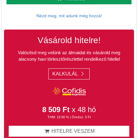
Nézd meg, mit adunk még hozzá!
Vásárold hitelre!
Valósítsd meg velünk az álmaidat és vásárold meg
alacsony havi törlesztőrészlettel rendelkező hitellel
KALKULÁL
8 509 Ft
x 48 hó
THM: 19.90 % | Önrész: 0 Ft
HITELRE VESZEM