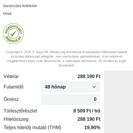
Garanciális feltételek
Hírek
Copyright © 2026 IT Shop Kft. Minden jog fenntartva! A weboldalon feltüntetett adatok
kizárólag tájékoztató jellegűek, nem minősülnek ajánlattételnek. A termékeknél
megjelenített képek csak illusztrációk, a valóságtól eltérhetnek. Az árváltozás jogát
fenntartjuk!