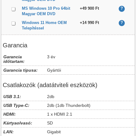
MS Windows 10 Pro 64bit
+49 900 Ft
?
Magyar OEM DVD
Windows 11 Home OEM
+14 990 Ft
?
Telepítéssel
Garancia
Garancia
3 év
időtartam:
Garancia típusa:
Gyártói
Csatlakozók (adatátviteli eszközök)
USB 3.1:
2db
USB Type-C:
2db (1db Thunderbolt)
HDMI:
1 x HDMI 2.1
Kártyaolvasó:
SD
LAN:
Gigabit