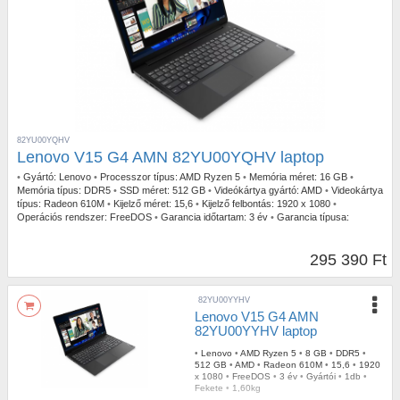
82YU00YQHV
Lenovo V15 G4 AMN 82YU00YQHV laptop
•
Gyártó:
Lenovo
•
Processzor típus:
AMD Ryzen 5
•
Memória méret:
16 GB
•
Memória típus:
DDR5
•
SSD méret:
512 GB
•
Videókártya gyártó:
AMD
•
Videokártya
típus:
Radeon 610M
•
Kijelző méret:
15,6
•
Kijelző felbontás:
1920 x 1080
•
Operációs rendszer:
FreeDOS
•
Garancia időtartam:
3 év
•
Garancia típusa:
Gyártói
•
USB Type-C:
1db
•
Szín:
Fekete
•
Tömeg:
1,60kg
295 390 Ft
82YU00YYHV
Lenovo V15 G4 AMN
82YU00YYHV laptop
•
Lenovo
•
AMD Ryzen 5
•
8 GB
•
DDR5
•
512 GB
•
AMD
•
Radeon 610M
•
15,6
•
1920
x 1080
•
FreeDOS
•
3 év
•
Gyártói
•
1db
•
Fekete
•
1,60kg