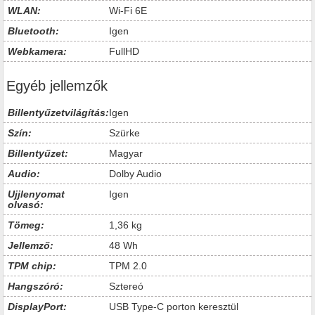
WLAN:
Wi-Fi 6E
Bluetooth:
Igen
Webkamera:
FullHD
Egyéb jellemzők
Billentyűzetvilágítás:
Igen
Szín:
Szürke
Billentyűzet:
Magyar
Audio:
Dolby Audio
Ujjlenyomat
Igen
olvasó:
Tömeg:
1,36 kg
Jellemző:
48 Wh
TPM chip:
TPM 2.0
Hangszóró:
Sztereó
DisplayPort:
USB Type-C porton keresztül