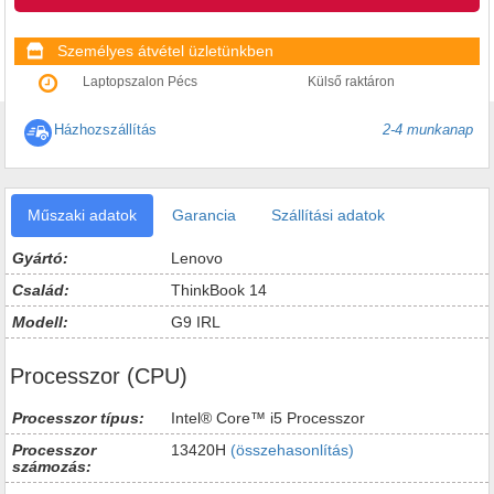
Személyes átvétel üzletünkben
Laptopszalon Pécs
Külső raktáron
Házhozszállítás
2-4 munkanap
Műszaki adatok
Garancia
Szállítási adatok
Gyártó:
Lenovo
Család:
ThinkBook 14
Modell:
G9 IRL
Processzor (CPU)
Processzor típus:
Intel® Core™ i5 Processzor
Processzor
13420H
(összehasonlítás)
számozás: