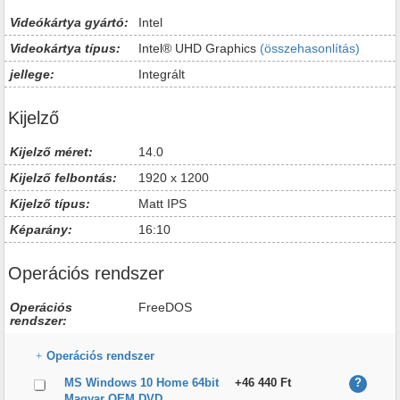
Videókártya gyártó:
Intel
Videokártya típus:
Intel® UHD Graphics
(összehasonlítás)
jellege:
Integrált
Kijelző
Kijelző méret:
14.0
Kijelző felbontás:
1920 x 1200
Kijelző típus:
Matt IPS
Képarány:
16:10
Operációs rendszer
Operációs
FreeDOS
rendszer:
Operációs rendszer
MS Windows 10 Home 64bit
+46 440 Ft
?
Magyar OEM DVD