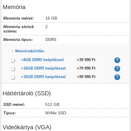
Memória
Memória méret:
16 GB
Memória slotok
2
száma:
Memória típus:
DDR5
Memóriabővítés
+8GB DDR5 beépítéssel
+39 990 Ft
?
+16GB DDR5 beépítéssel
+79 990 Ft
?
+32GB DDR5 beépítéssel
+99 990 Ft
?
Háttértároló (SSD)
SSD méret:
512 GB
Tipus:
NVMe SSD
Videókártya (VGA)