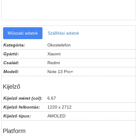
Műszaki adatok
Szállítási adatok
Kategória:
Okostelefon
Gyártó:
Xiaomi
Család:
Redmi
Modell:
Note 13 Pro+
Kijelző
Kijelző méret (col):
6.67
Kijelző felbontás:
1220 x 2712
Kijelző típus:
AMOLED
Platform