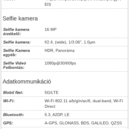
EIS
Selfie kamera
Selfie kamera
16 MP
érzékelő:
Selfie kamera:
f/2.4, (wide), 1/3.06", 1.0µm
Selfie Kamera
HDR, Panoráma
egyéb:
Selfie Videó
1080p@30/60fps
Felbontás:
Adatkommunikáció
Mobil Net:
5G/LTE
Wi-Fi:
Wi-Fi 802.11 a/b/g/n/ac/6, dual-band, Wi-Fi
Direct
Bluetooth:
5.3, A2DP, LE
GPS:
A-GPS, GLONASS, BDS, GALILEO, QZSS