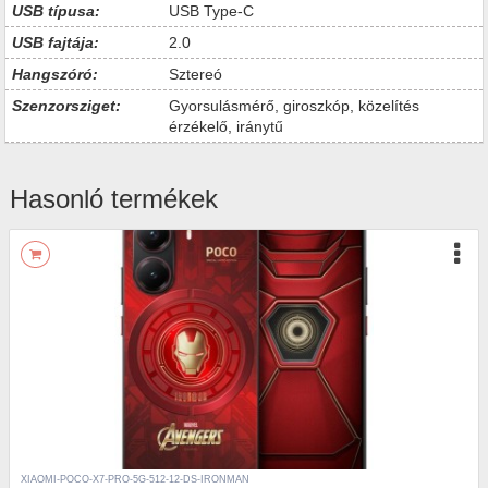
USB típusa:
USB Type-C
USB fajtája:
2.0
Hangszóró:
Sztereó
Szenzorsziget:
Gyorsulásmérő, giroszkóp, közelítés
érzékelő, iránytű
Hasonló termékek
XIAOMI-POCO-X7-PRO-5G-512-12-DS-IRONMAN