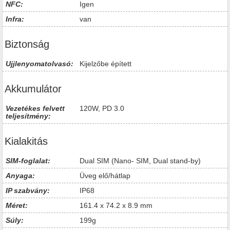
NFC:
Igen
Infra:
van
Biztonság
Ujjlenyomatolvasó:
Kijelzőbe épített
Akkumulátor
Vezetékes felvett
120W, PD 3.0
teljesítmény:
Kialakitás
SIM-foglalat:
Dual SIM (Nano- SIM, Dual stand-by)
Anyaga:
Üveg elő/hátlap
IP szabvány:
IP68
Méret:
161.4 x 74.2 x 8.9 mm
Súly:
199g