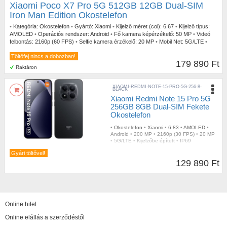
Xiaomi Poco X7 Pro 5G 512GB 12GB Dual-SIM
Iron Man Edition Okostelefon
•
Kategória:
Okostelefon
•
Gyártó:
Xiaomi
•
Kijelző méret (col):
6.67
•
Kijelző típus:
AMOLED
•
Operációs rendszer:
Android
•
Fő kamera képérzékelő:
50 MP
•
Videó
felbontás:
2160p (60 FPS)
•
Selfie kamera érzékelő:
20 MP
•
Mobil Net:
5G/LTE
•
Ujjlenyomatolvasó:
Kijelzőbe épített
•
Szín:
Iron Man Edition
•
IP szabvány:
IP68
Töltőfej nincs a dobozban!
179 890 Ft
Raktáron
XIAOMI-REDMI-NOTE-15-PRO-5G-256-8-
BLACK
Xiaomi Redmi Note 15 Pro 5G
256GB 8GB Dual-SIM Fekete
Okostelefon
•
Okostelefon
•
Xiaomi
•
6.83
•
AMOLED
•
Android
•
200 MP
•
2160p (30 FPS)
•
20 MP
•
5G/LTE
•
Kijelzőbe épített
•
IP69
Gyári töltővel!
129 890 Ft
Online hitel
Online elállás a szerződéstől