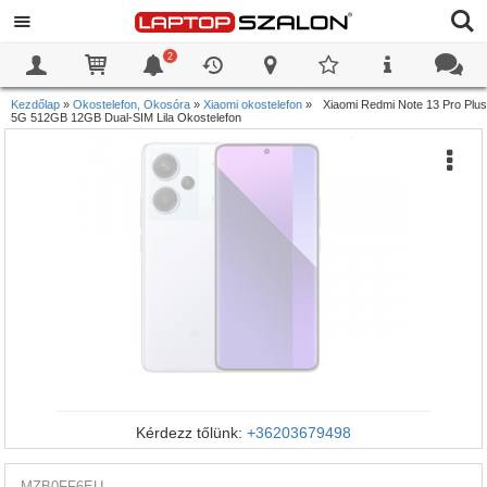
2
0
0
Kezdőlap
»
Okostelefon, Okosóra
»
Xiaomi okostelefon
»
Xiaomi Redmi Note 13 Pro Plus
5G 512GB 12GB Dual-SIM Lila Okostelefon
Kérdezz tőlünk:
+36203679498
MZB0FF6EU