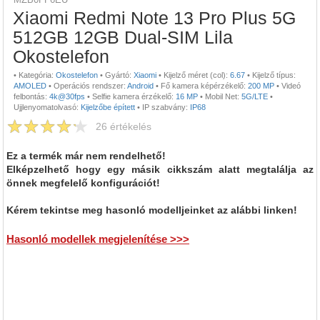
Xiaomi Redmi Note 13 Pro Plus 5G
512GB 12GB Dual-SIM Lila
Okostelefon
•
Kategória:
Okostelefon
•
Gyártó:
Xiaomi
•
Kijelző méret (col):
6.67
•
Kijelző típus:
AMOLED
•
Operációs rendszer:
Android
•
Fő kamera képérzékelő:
200 MP
•
Videó
felbontás:
4k@30fps
•
Selfie kamera érzékelő:
16 MP
•
Mobil Net:
5G/LTE
•
Ujjlenyomatolvasó:
Kijelzőbe épített
•
IP szabvány:
IP68
26
értékelés
Ez a termék már nem rendelhető!
Elképzelhető hogy egy másik cikkszám alatt megtalálja az
önnek megfelelő konfigurációt!
Kérem tekintse meg hasonló modelljeinket az alábbi linken!
Hasonló modellek megjelenítése >>>