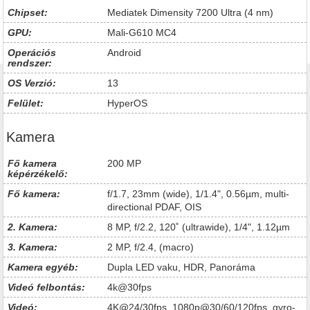
Chipset:
Mediatek Dimensity 7200 Ultra (4 nm)
GPU:
Mali-G610 MC4
Operációs
Android
rendszer:
OS Verzió:
13
Felület:
HyperOS
Kamera
Fő kamera
200 MP
képérzékelő:
Fő kamera:
f/1.7, 23mm (wide), 1/1.4", 0.56µm, multi-
directional PDAF, OIS
2. Kamera:
8 MP, f/2.2, 120˚ (ultrawide), 1/4", 1.12µm
3. Kamera:
2 MP, f/2.4, (macro)
Kamera egyéb:
Dupla LED vaku, HDR, Panoráma
Videó felbontás:
4k@30fps
Videó:
4K@24/30fps, 1080p@30/60/120fps, gyro-