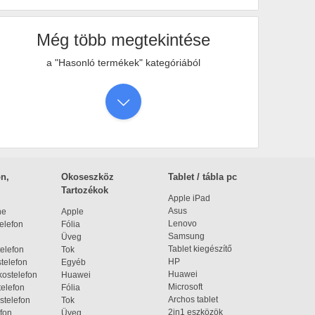
Még több megtekintése
a "Hasonló termékek" kategóriából
n,
Okoseszköz
Tablet / tábla pc
Tartozékok
Apple iPad
Asus
ne
Apple
Lenovo
elefon
Fólia
Samsung
Üveg
Tablet kiegészítő
elefon
Tok
HP
telefon
Egyéb
Huawei
ostelefon
Huawei
Microsoft
elefon
Fólia
Archos tablet
stelefon
Tok
2in1 eszközök
fon
Üveg