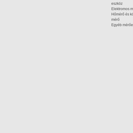
eszköz
Elektromos 
Hőmérő és kö
mérő
Egyéb mérőe