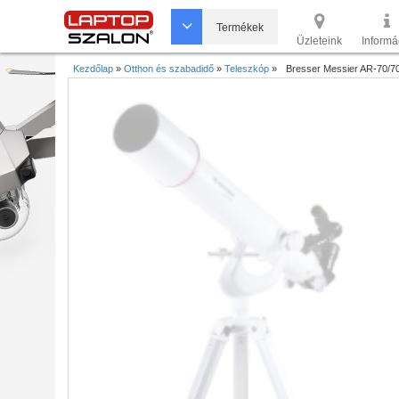
Termékek
Üzleteink
Informá
Kezdőlap
»
Otthon és szabadidő
»
Teleszkóp
»
Bresser Messier AR-70/70