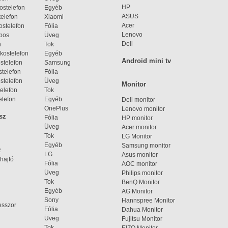
HP
ostelefon
Egyéb
ASUS
elefon
Xiaomi
Acer
ostelefon
Fólia
Lenovo
bos
Üveg
Dell
n
Tok
kostelefon
Egyéb
Android mini tv
stelefon
Samsung
telefon
Fólia
stelefon
Üveg
Monitor
elefon
Tok
elefon
Egyéb
Dell monitor
OnePlus
Lenovo monitor
sz
Fólia
HP monitor
Üveg
Acer monitor
Tok
LG Monitor
Egyéb
Samsung monitor
z
LG
Asus monitor
hajtó
Fólia
AOC monitor
Üveg
Philips monitor
Tok
BenQ Monitor
Egyéb
AG Monitor
Sony
Hannspree Monitor
esszor
Fólia
Dahua Monitor
Üveg
Fujitsu Monitor
Tok