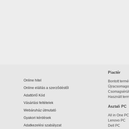
Piactér
Online hitel
Bontott term
Újracsomagol
Online elállás a szerződéstől
Csomagsérül
Adattörlő Kód
Használt ter
Vásárlási feltételek
Asztali PC
Webáruház útmutató
All in One PC
Gyakori kérdések
Lenovo PC
Adatkezelési szabályzat
Dell PC