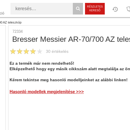
RÉSZLETES
KERESŐ
ció
0 AZ teleszkóp
72334
Bresser Messier AR-70/700 AZ tel
30
értékelés
Ez a termék már nem rendelhető!
Elképzelhető hogy egy másik cikkszám alatt megtalálja az ö
Kérem tekintse meg hasonló modelljeinket az alábbi linken!
Hasonló modellek megjelenítése >>>