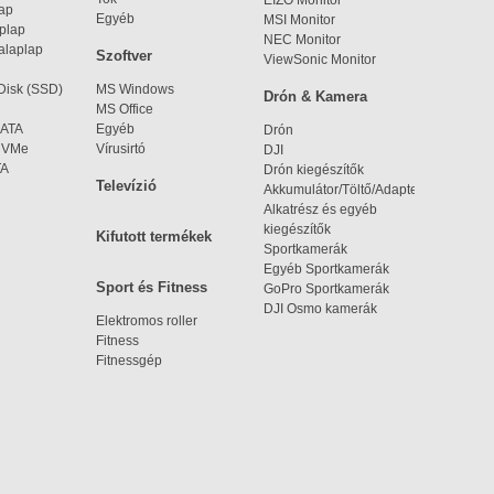
EIZO Monitor
lap
Egyéb
MSI Monitor
aplap
NEC Monitor
alaplap
Szoftver
ViewSonic Monitor
 Disk (SSD)
MS Windows
Drón & Kamera
MS Office
SATA
Egyéb
Drón
 NVMe
Vírusirtó
DJI
TA
Drón kiegészítők
Televízió
Akkumulátor/Töltő/Adapter
Alkatrész és egyéb
kiegészítők
Kifutott termékek
Sportkamerák
Egyéb Sportkamerák
Sport és Fitness
GoPro Sportkamerák
DJI Osmo kamerák
Elektromos roller
Fitness
Fitnessgép