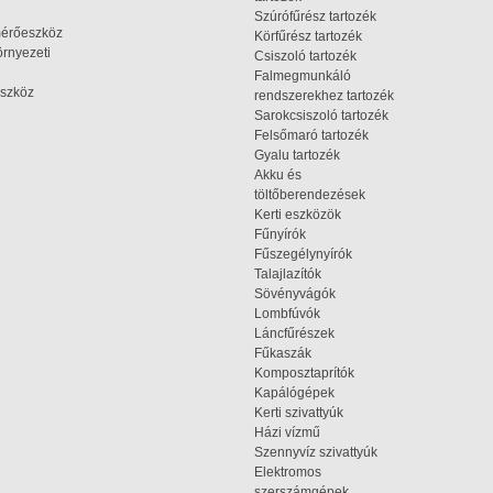
Szúrófűrész tartozék
mérőeszköz
Körfűrész tartozék
rnyezeti
Csiszoló tartozék
Falmegmunkáló
szköz
rendszerekhez tartozék
Sarokcsiszoló tartozék
Felsőmaró tartozék
Gyalu tartozék
Akku és
töltőberendezések
Kerti eszközök
Fűnyírók
Fűszegélynyírók
Talajlazítók
Sövényvágók
Lombfúvók
Láncfűrészek
Fűkaszák
Komposztaprítók
Kapálógépek
Kerti szivattyúk
Házi vízmű
Szennyvíz szivattyúk
Elektromos
szerszámgépek