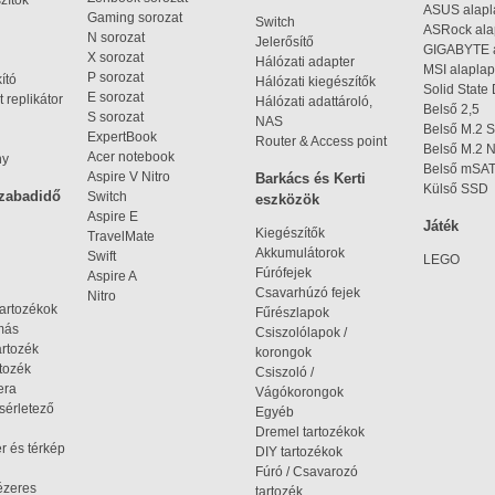
zítők
ASUS alap
Gaming sorozat
Switch
ASRock al
N sorozat
Jelerősítő
GIGABYTE 
X sorozat
Hálózati adapter
MSI alaplap
P sorozat
kító
Hálózati kiegészítők
Solid State
E sorozat
 replikátor
Hálózati adattároló,
Belső 2,5
S sorozat
NAS
Belső M.2 
ExpertBook
Router & Access point
Belső M.2
Acer notebook
ny
Belső mSA
Aspire V Nitro
Barkács és Kerti
Külső SSD
szabadidő
Switch
eszközök
Aspire E
Játék
Kiegészítők
TravelMate
Akkumulátorok
Swift
LEGO
Fúrófejek
Aspire A
Csavarhúzó fejek
Nitro
tartozékok
Fűrészlapok
omás
Csiszolólapok /
artozék
korongok
tozék
Csiszoló /
era
Vágókorongok
ísérletező
Egyéb
Dremel tartozékok
r és térkép
DIY tartozékok
Fúró / Csavarozó
ézeres
tartozék