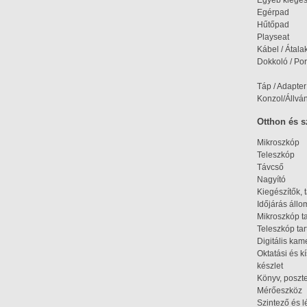
Egyéb kiegés
Egérpad
Hűtőpad
Playseat
Kábel / Átala
Dokkoló / Port
Táp / Adapter
Konzol/Állvá
Otthon és 
Mikroszkóp
Teleszkóp
Távcső
Nagyító
Kiegészítők, 
Időjárás áll
Mikroszkóp t
Teleszkóp tar
Digitális kam
Oktatási és k
készlet
Könyv, poszte
Mérőeszköz
Szintező és l