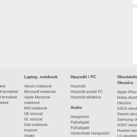
Laptop, notebook
Használt / PC
Okostelefo
Okosóra
ékek
Akciós notebook
Használt
t termékek
Microsoft notebook
Használt asztali PC
Apple iPho
t termékek
Apple Macbook
Használt alkatrész
Nokia okost
mékek
notebook
Okosóra
Audio
MSI notebook
ASUS okost
GE sorozat
Xiaomi okos
Hangszóró
GL sorozat
Samsung ok
Fejhallgató
Dell notebook
SONY okost
Fülhallgató
Inspiron
Huawei oko
Hordozható Hangszóró
Vostro
LG okostele