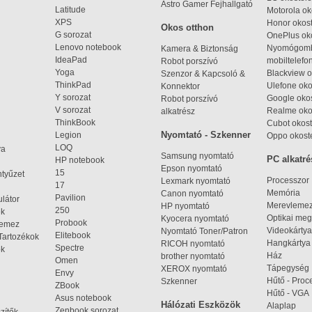
Astro Gamer Fejhallgató
Latitude
Motorola ok
XPS
Honor okost
Okos otthon
G sorozat
OnePlus ok
Lenovo notebook
Nyomógom
Kamera & Biztonság
IdeaPad
mobiltelefo
Robot porszívó
Yoga
Blackview o
Szenzor & Kapcsoló &
ThinkPad
Ulefone oko
Konnektor
Y sorozat
Google okos
Robot porszívó
V sorozat
Realme oko
alkatrész
ThinkBook
Cubot okost
Nyomtató - Szkenner
Legion
Oppo okost
LOQ
ya
Samsung nyomtató
PC alkatré
HP notebook
Epson nyomtató
15
ntyűzet
Processzor
Lexmark nyomtató
17
Memória
Canon nyomtató
Pavilion
látor
Merevleme
HP nyomtató
250
ek
Optikai meg
Kyocera nyomtató
Probook
lemez
Videokártya
Nyomtató Toner/Patron
Elitebook
Tartozékok
Hangkártya
RICOH nyomtató
Spectre
ok
Ház
brother nyomtató
Omen
Tápegység
XEROX nyomtató
Envy
Hűtő - Proc
Szkenner
ZBook
Hűtő - VGA
Asus notebook
Hálózati Eszközök
Alaplap
Zenbook sorozat