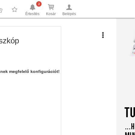
2
Értesítés
Kosár
Belépés
0
0
eszkóp
nnek megfelelő konfigurációt!