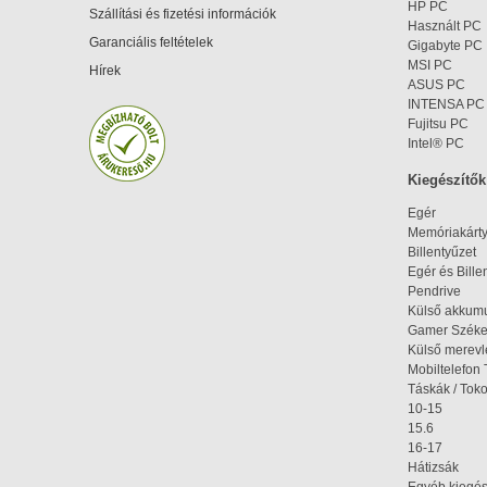
HP PC
Szállítási és fizetési információk
Használt PC
Garanciális feltételek
Gigabyte PC
MSI PC
Hírek
ASUS PC
INTENSA PC
Fujitsu PC
Intel® PC
Kiegészítők
Egér
Memóriakárt
Billentyűzet
Egér és Bille
Pendrive
Külső akkumu
Gamer Szék
Külső merev
Mobiltelefon 
Táskák / Tok
10-15
15.6
16-17
Hátizsák