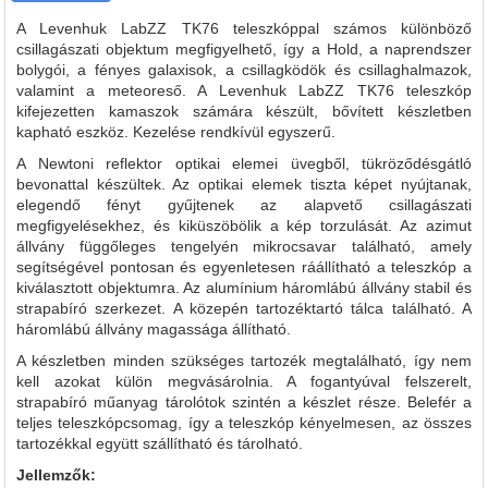
A Levenhuk LabZZ TK76 teleszkóppal számos különböző
csillagászati objektum megfigyelhető, így a Hold, a naprendszer
bolygói, a fényes galaxisok, a csillagködök és csillaghalmazok,
valamint a meteoreső. A Levenhuk LabZZ TK76 teleszkóp
kifejezetten kamaszok számára készült, bővített készletben
kapható eszköz. Kezelése rendkívül egyszerű.
A Newtoni reflektor optikai elemei üvegből, tükröződésgátló
bevonattal készültek. Az optikai elemek tiszta képet nyújtanak,
elegendő fényt gyűjtenek az alapvető csillagászati
megfigyelésekhez, és kiküszöbölik a kép torzulását. Az azimut
állvány függőleges tengelyén mikrocsavar található, amely
segítségével pontosan és egyenletesen ráállítható a teleszkóp a
kiválasztott objektumra. Az alumínium háromlábú állvány stabil és
strapabíró szerkezet. A közepén tartozéktartó tálca található. A
háromlábú állvány magassága állítható.
A készletben minden szükséges tartozék megtalálható, így nem
kell azokat külön megvásárolnia. A fogantyúval felszerelt,
strapabíró műanyag tárolótok szintén a készlet része. Belefér a
teljes teleszkópcsomag, így a teleszkóp kényelmesen, az összes
tartozékkal együtt szállítható és tárolható.
Jellemzők: