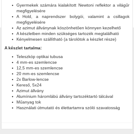
Gyermekek számára kialakított Newtoni reflektor a világűr
megfigyelésére
A Hold, a naprendszer bolygói, valamint a csillagok
megfigyelésére
Az azimut állványnak köszönhetően könnyen kezelhető
A készletben minden szükséges tartozék megtalálható
Kényelmesen szállítható (a tárolótok a készlet része)
A készlet tartalma:
Teleszkóp optikai tubusa
4 mm-es szemlencse
12,5 mm-es szemlencse
20 mm-es szemlencse
2x Barlow-lencse
Kereső, 5x24
Azimut állvány
Alumínium háromlábú állvány tartozéktartó tálcával
Műanyag tok
Használati útmutató és élettartamra szóló szavatosság