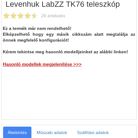
Levenhuk LabZZ TK76 teleszkóp
26
értékelés
Ez a termék már nem rendelhető!
Elképzelhető hogy egy másik cikkszám alatt megtalálja az
önnek megfelelő konfigurációt!
Kérem tekintse meg hasonló modelljeinket az alábbi linken!
Hasonló modellek megjelenítése >>>
Áttekintés
Műszaki adatok
Szállítási adatok