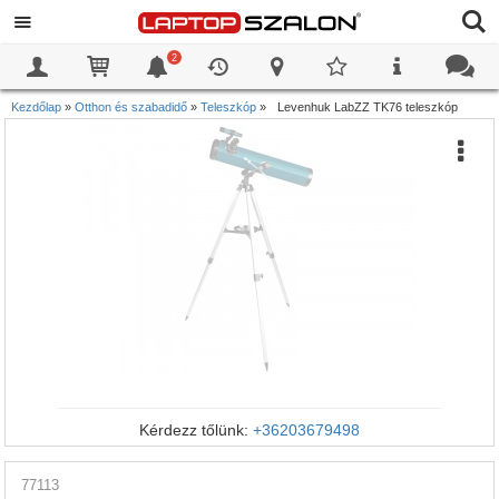
2
0
0
Kezdőlap
»
Otthon és szabadidő
»
Teleszkóp
»
Levenhuk LabZZ TK76 teleszkóp
Kérdezz tőlünk:
+36203679498
77113