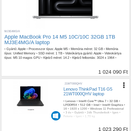
MJ3E4MG/A
Apple MacBook Pro 14 M5 10C/10C 32GB 1TB
MJ3E4MG/A laptop
•
Gyártó:
Apple
•
Processzor típus:
Apple M5
•
Memória méret:
32 GB
•
Memória
típus:
Unified Memory
•
SSD méret:
1 TB
•
Videókártya gyártó:
Apple
•
Videokártya
típus:
M5 10 magos GPU
•
Kijelző méret:
14.2
•
Kijelző felbontás:
3024 x 1964
•
Operációs rendszer:
macOS 26
•
Garancia időtartam:
3 év
•
Garancia típusa:
Gyártói
•
USB Type-C:
3db Thunderbolt 4
•
Billentyűzetvilágítás:
Igen
•
Szín:
Ezüst
•
Ujjlenyomat olvasó:
Igen
•
Tömeg:
1,55 kg
1 024 090 Ft
21WT000QHV
Lenovo ThinkPad T16 G5
21WT000QHV laptop
•
Lenovo
•
Intel® Core™ Ultra 7
•
32 GB
•
LPDDR5X
•
512 GB
•
Intel
•
Intel® Graphics
•
16
•
1920 x 1200
•
Windows 11 Professional
•
3 év
•
Gyártói
•
2db Thunderbolt
•
Igen
•
Fekete
•
Igen
•
1,70 kg
1 023 290 Ft