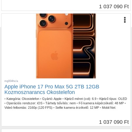
1 037 090 Ft
mg004hx/a
Apple iPhone 17 Pro Max 5G 2TB 12GB
Kozmosznarancs Okostelefon
•
Kategória:
Okostelefon
•
Gyártó:
Apple
•
Kijelző méret (col):
6.9
•
Kijelző típus:
OLED
•
Operációs rendszer:
iOS
•
Tárhely bővítés:
nem
•
Fő kamera képérzékelő:
48 MP
•
Videó felbontás:
2160p (120 FPS)
•
Selfie kamera érzékelő:
12 MP
•
Mobil Net:
5G/LTE
•
IP szabvány:
IP68
1 037 090 Ft