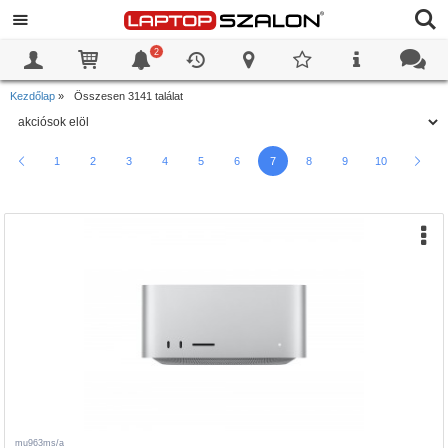
2
0
0
Kezdőlap
»
Összesen 3141 találat
1
2
3
4
5
6
7
8
9
10
mu963ms/a