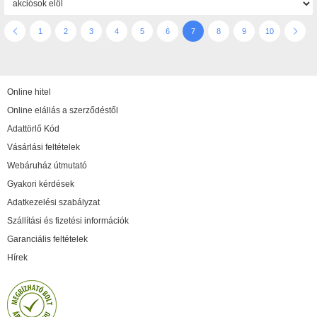
1
2
3
4
5
6
7
8
9
10
Online hitel
Online elállás a szerződéstől
Adattörlő Kód
Vásárlási feltételek
Webáruház útmutató
Gyakori kérdések
Adatkezelési szabályzat
Szállítási és fizetési információk
Garanciális feltételek
Hírek