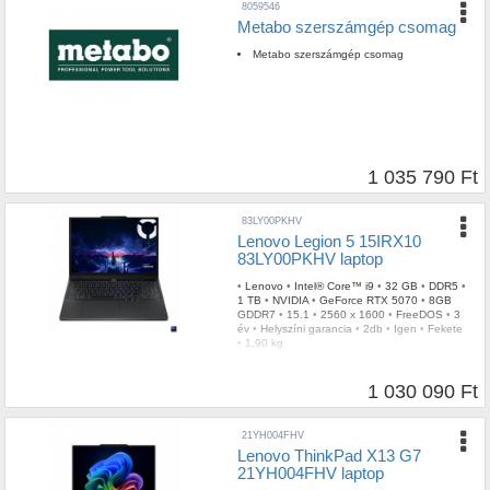
8059546
Metabo szerszámgép csomag
Metabo szerszámgép csomag
1 035 790 Ft
83LY00PKHV
Lenovo Legion 5 15IRX10
83LY00PKHV laptop
•
Lenovo
•
Intel® Core™ i9
•
32 GB
•
DDR5
•
1 TB
•
NVIDIA
•
GeForce RTX 5070
•
8GB
GDDR7
•
15.1
•
2560 x 1600
•
FreeDOS
•
3
év
•
Helyszíni garancia
•
2db
•
Igen
•
Fekete
•
1,90 kg
1 030 090 Ft
21YH004FHV
Lenovo ThinkPad X13 G7
21YH004FHV laptop