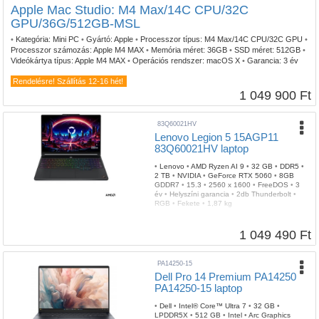
Apple Mac Studio: M4 Max/14C CPU/32C
GPU/36G/512GB-MSL
•
Kategória:
Mini PC
•
Gyártó:
Apple
•
Processzor típus:
M4 Max/14C CPU/32C GPU
•
Processzor számozás:
Apple M4 MAX
•
Memória méret:
36GB
•
SSD méret:
512GB
•
Videókártya típus:
Apple M4 MAX
•
Operációs rendszer:
macOS X
•
Garancia:
3 év
Rendelésre! Szállítás 12-16 hét!
1 049 900 Ft
83Q60021HV
Lenovo Legion 5 15AGP11
83Q60021HV laptop
•
Lenovo
•
AMD Ryzen AI 9
•
32 GB
•
DDR5
•
2 TB
•
NVIDIA
•
GeForce RTX 5060
•
8GB
GDDR7
•
15.3
•
2560 x 1600
•
FreeDOS
•
3
év
•
Helyszíni garancia
•
2db Thunderbolt
•
RGB
•
Fekete
•
1,87 kg
1 049 490 Ft
PA14250-15
Dell Pro 14 Premium PA14250
PA14250-15 laptop
•
Dell
•
Intel® Core™ Ultra 7
•
32 GB
•
LPDDR5X
•
512 GB
•
Intel
•
Arc Graphics