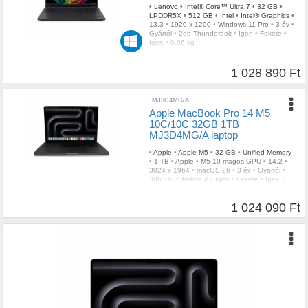
•
Lenovo
•
Intel® Core™ Ultra 7
•
32 GB
•
LPDDR5X
•
512 GB
•
Intel
•
Intel® Graphics
•
13.3
•
1920 x 1200
•
Windows 11 Pro
•
3 év
•
Gyártói
•
2db Thunderbolt
•
Igen
•
Fekete
•
Igen
•
0,96 kg
1 028 890 Ft
MJ3D4MG/A
Apple MacBook Pro 14 M5
10C/10C 32GB 1TB
MJ3D4MG/A laptop
•
Apple
•
Apple M5
•
32 GB
•
Unified Memory
•
1 TB
•
Apple
•
M5 10 magos GPU
•
14.2
•
3024 x 1964
•
macOS 26
•
3 év
•
Gyártói
•
3db Thunderbolt 4
•
Igen
•
Fekete
•
Igen
•
1,55 kg
1 024 090 Ft