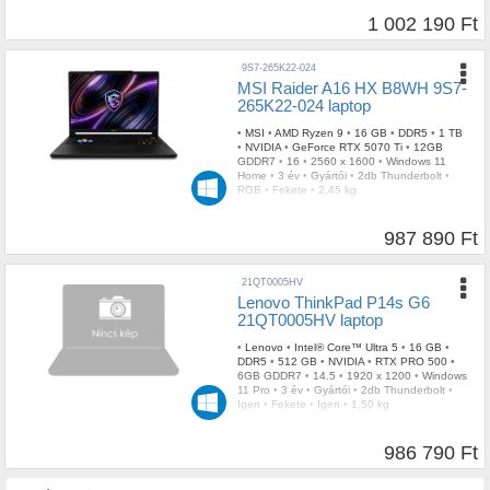
1 002 190 Ft
9S7-265K22-024
MSI Raider A16 HX B8WH 9S7-
265K22-024 laptop
•
MSI
•
AMD Ryzen 9
•
16 GB
•
DDR5
•
1 TB
•
NVIDIA
•
GeForce RTX 5070 Ti
•
12GB
GDDR7
•
16
•
2560 x 1600
•
Windows 11
Home
•
3 év
•
Gyártói
•
2db Thunderbolt
•
RGB
•
Fekete
•
2,45 kg
987 890 Ft
21QT0005HV
Lenovo ThinkPad P14s G6
21QT0005HV laptop
•
Lenovo
•
Intel® Core™ Ultra 5
•
16 GB
•
DDR5
•
512 GB
•
NVIDIA
•
RTX PRO 500
•
6GB GDDR7
•
14.5
•
1920 x 1200
•
Windows
11 Pro
•
3 év
•
Gyártói
•
2db Thunderbolt
•
Igen
•
Fekete
•
Igen
•
1,50 kg
986 790 Ft