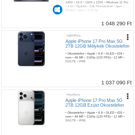
140V
•
14.0
•
1920 x 1200
•
Windows 11 Pro
•
3 év
•
Gyártói
•
2db Thunderbolt
•
Igen
•
Fekete
•
Igen
•
1,14 kg
1 048 290 Ft
mg014hx/a
Apple iPhone 17 Pro Max 5G
2TB 12GB Mélykék Okostelefon
•
Okostelefon
•
Apple
•
6.9
•
OLED
•
iOS
•
nem
•
48 MP
•
2160p (120 FPS)
•
12 MP
•
5G/LTE
•
IP68
1 037 090 Ft
mfyy4hx/a
Apple iPhone 17 Pro Max 5G
2TB 12GB Ezüst Okostelefon
•
Okostelefon
•
Apple
•
6.9
•
OLED
•
iOS
•
nem
•
48 MP
•
2160p (120 FPS)
•
12 MP
•
5G/LTE
•
IP68