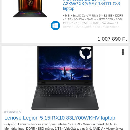
A2XWGXKG 9S7-184111-083
laptop
•
MSI
•
Intel® Core™ Ultra 9
•
32 GB
•
DDR5
•
1 TB
•
NVIDIA
•
GeForce RTX 5070
•
8GB
GDDR7
•
18
•
2560 x 1600
•
Windows 11
Home
•
3 év
•
Gyártói
•
1db Thunderbolt
•
RGB
•
Fekete
•
3,10 kg
1 007 890 Ft
83LY00WKHV
Lenovo Legion 5 15IRX10 83LY00WKHV laptop
•
Gyártó:
Lenovo
•
Processzor típus:
Intel® Core™ i9
•
Memória méret:
16 GB
•
Memória típus:
DDR5
•
SSD méret:
1 TB
•
Videókártya gyártó:
NVIDIA
•
Videokártya