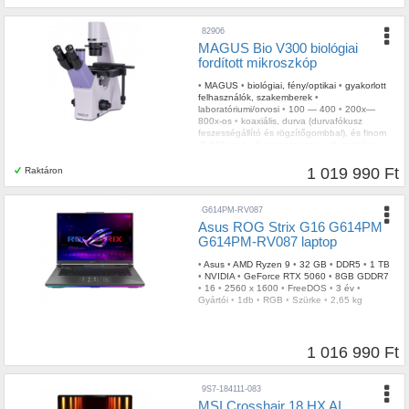
82906
MAGUS Bio V300 biológiai
fordított mikroszkóp
•
MAGUS
•
biológiai, fény/optikai
•
gyakorlott
felhasználók, szakemberek
•
laboratóriumi/orvosi
•
100 — 400
•
200x—
800x-os
•
koaxiális, durva (durvafókusz
feszességállító és rögzítőgombbal), és finom
(0,002 mm)
•
fáziskontrasztos mikroszkópia,
világos látótér
•
LED
•
igen
•
trinokuláris
•
porvédő
1 019 990 Ft
Raktáron
G614PM-RV087
Asus ROG Strix G16 G614PM
G614PM-RV087 laptop
•
Asus
•
AMD Ryzen 9
•
32 GB
•
DDR5
•
1 TB
•
NVIDIA
•
GeForce RTX 5060
•
8GB GDDR7
•
16
•
2560 x 1600
•
FreeDOS
•
3 év
•
Gyártói
•
1db
•
RGB
•
Szürke
•
2,65 kg
1 016 990 Ft
9S7-184111-083
MSI Crosshair 18 HX AI