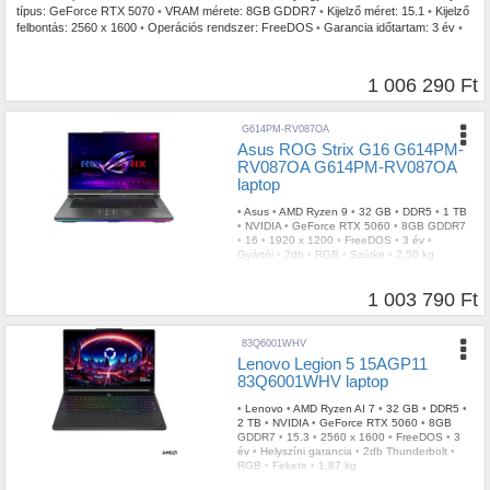
típus:
GeForce RTX 5070
•
VRAM mérete:
8GB GDDR7
•
Kijelző méret:
15.1
•
Kijelző
felbontás:
2560 x 1600
•
Operációs rendszer:
FreeDOS
•
Garancia időtartam:
3 év
•
Garancia típusa:
Gyártói
•
USB Type-C:
1db Thunderbolt
•
Billentyűzetvilágítás:
Igen
•
Szín:
Fekete
•
Tömeg:
2,50 kg
1 006 290 Ft
G614PM-RV087OA
Asus ROG Strix G16 G614PM-
RV087OA G614PM-RV087OA
laptop
•
Asus
•
AMD Ryzen 9
•
32 GB
•
DDR5
•
1 TB
•
NVIDIA
•
GeForce RTX 5060
•
8GB GDDR7
•
16
•
1920 x 1200
•
FreeDOS
•
3 év
•
Gyártói
•
2db
•
RGB
•
Szürke
•
2,50 kg
1 003 790 Ft
83Q6001WHV
Lenovo Legion 5 15AGP11
83Q6001WHV laptop
•
Lenovo
•
AMD Ryzen AI 7
•
32 GB
•
DDR5
•
2 TB
•
NVIDIA
•
GeForce RTX 5060
•
8GB
GDDR7
•
15.3
•
2560 x 1600
•
FreeDOS
•
3
év
•
Helyszíni garancia
•
2db Thunderbolt
•
RGB
•
Fekete
•
1,87 kg