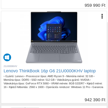
959 990 Ft
21U0000KHV
Lenovo ThinkBook 16p G6 21U0000KHV laptop
•
Gyártó:
Lenovo
•
Processzor típus:
AMD Ryzen 9
•
Memória méret:
32 GB
•
Memória típus:
DDR5
•
SSD méret:
512 GB
•
Videókártya gyártó:
NVIDIA
•
Videokártya típus:
GeForce RTX 5060
•
VRAM mérete:
8GB GDDR7
•
Kijelző méret:
16
•
Kijelző felbontás:
2560 x 1600
•
Operációs rendszer:
Windows 11 Pro
•
Garancia
időtartam:
3 év
•
Garancia típusa:
Helyszíni garancia
•
USB Type-C:
2db
•
Billentyűzetvilágítás:
Igen
•
Szín:
Szürke
•
Tömeg:
2,15 kg
942 390 Ft