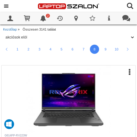
2
0
0
Kezdőlap
»
Összesen 3141 találat
1
2
3
4
5
6
7
8
9
10
G614PP-RV223W