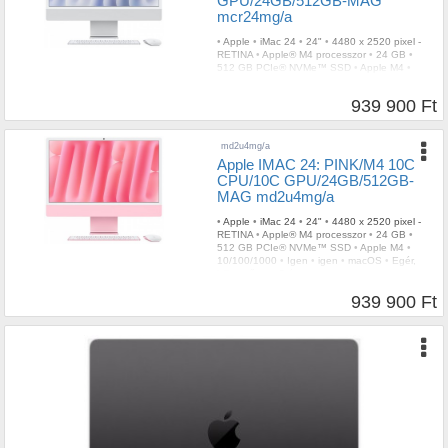
GPU/24GB/512GB-MAG
mcr24mg/a
•
Apple
•
iMac 24
•
24"
•
4480 x 2520 pixel -
RETINA
•
Apple® M4 processzor
•
24 GB
•
512 GB PCIe® NVMe™ SSD
•
Apple M4
•
10/100/1000
•
Igen
•
igen
•
macOS
•
Egér,
billentyűzet
•
3 év
939 900 Ft
md2u4mg/a
Apple IMAC 24: PINK/M4 10C
CPU/10C GPU/24GB/512GB-
MAG md2u4mg/a
•
Apple
•
iMac 24
•
24"
•
4480 x 2520 pixel -
RETINA
•
Apple® M4 processzor
•
24 GB
•
512 GB PCIe® NVMe™ SSD
•
Apple M4
•
10/100/1000
•
Igen
•
igen
•
macOS
•
Egér,
billentyűzet
•
3 év
939 900 Ft