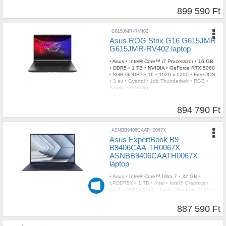
899 590 Ft
G615JMR-RV402
Asus ROG Strix G16 G615JMR
G615JMR-RV402 laptop
•
Asus
•
Intel® Core™ i7 Processzor
•
16 GB
•
DDR5
•
1 TB
•
NVIDIA
•
GeForce RTX 5060
•
8GB GDDR7
•
16
•
1920 x 1200
•
FreeDOS
•
3 év
•
Gyártói
•
1db Thunderbolt
•
RGB
•
Szürke
•
2,65 kg
894 790 Ft
ASNBB9406CAATH0067X
Asus ExpertBook B9
B9406CAA-TH0067X
ASNBB9406CAATH0067X
laptop
•
Asus
•
Intel® Core™ Ultra 7
•
32 GB
•
LPDDR5X
•
1 TB
•
Intel
•
Intel® Graphics
•
14.0
•
2880 x 1800
•
Igen
•
Windows 11 Pro
•
3 év
•
Gyártói
•
2db Thunderbolt
•
Igen
•
Szürke
•
Igen
•
1,1 kg
887 590 Ft