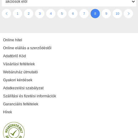
1
2
3
4
5
6
7
8
9
10
Online hitel
Online elállás a szerződéstől
Adattörlő Kód
Vásárlási feltételek
Webáruház útmutató
Gyakori kérdések
Adatkezelési szabályzat
Szállítási és fizetési információk
Garanciális feltételek
Hírek