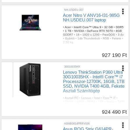
NH.U5DEU.007
Acer Nitro V ANV16-I31-985G
NH.U5DEU.007 laptop
•
Acer
•
Intel® Core™ Ultra 9
•
32 GB
•
DDR5
•
1 TB
•
NVIDIA
•
GeForce RTX 5070
•
8GB
GDDR7
•
16
•
1920 x 1200
•
FreeDOS
•
3 év
•
Gyártói
•
1db Thunderbolt
•
RGB
•
Fekete
•
2,50 kg
927 190 Ft
30G10035HX
Lenovo ThinkStation P360 Ultra
30G10035HX - Intel® Core™ i7
Processzor-12700K, 16GB, 1TB
SSD, NVIDIA T400 4GB, Fekete
Asztali Számítógép
•
Asztali PC
•
Lenovo
•
Intel
•
Core™ i7
•
12700K
•
16GB
•
DDR4
•
1TB
•
Nvidia
•
T400
•
4GB
•
3 év
924 490 Ft
ASNBG614PRRV036
Asus ROG Strix G614PR-