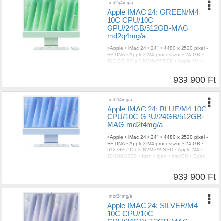
md2q4mg/a
Apple IMAC 24: GREEN/M4
10C CPU/10C
GPU/24GB/512GB-MAG
md2q4mg/a
•
Apple
•
iMac 24
•
24"
•
4480 x 2520 pixel -
RETINA
•
Apple® M4 processzor
•
24 GB
•
512 GB PCIe® NVMe™ SSD
•
Apple M4
•
10/100/1000
•
Igen
•
igen
•
macOS
•
Egér,
billentyűzet
•
3 év
939 900 Ft
md2t4mg/a
Apple IMAC 24: BLUE/M4 10C
CPU/10C GPU/24GB/512GB-
MAG md2t4mg/a
•
Apple
•
iMac 24
•
24"
•
4480 x 2520 pixel -
RETINA
•
Apple® M4 processzor
•
24 GB
•
512 GB PCIe® NVMe™ SSD
•
Apple M4
•
10/100/1000
•
Igen
•
igen
•
macOS
•
Egér,
billentyűzet
•
3 év
939 900 Ft
mcr24mg/a
Apple IMAC 24: SILVER/M4
10C CPU/10C