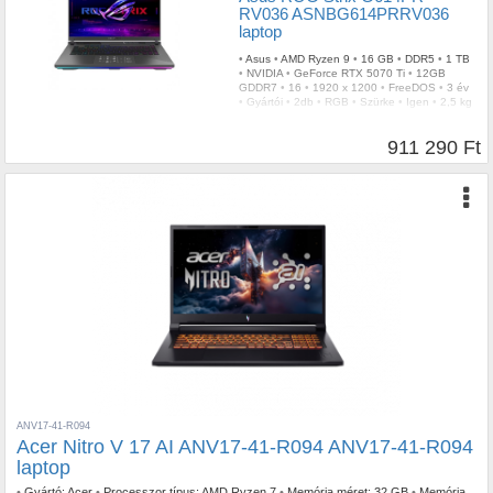
RV036 ASNBG614PRRV036
laptop
•
Asus
•
AMD Ryzen 9
•
16 GB
•
DDR5
•
1 TB
•
NVIDIA
•
GeForce RTX 5070 Ti
•
12GB
GDDR7
•
16
•
1920 x 1200
•
FreeDOS
•
3 év
•
Gyártói
•
2db
•
RGB
•
Szürke
•
Igen
•
2,5 kg
911 290 Ft
ANV17-41-R094
Acer Nitro V 17 AI ANV17-41-R094 ANV17-41-R094
laptop
•
Gyártó:
Acer
•
Processzor típus:
AMD Ryzen 7
•
Memória méret:
32 GB
•
Memória