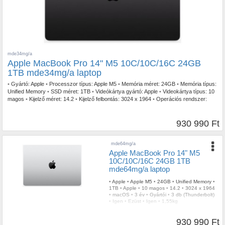
mde34mg/a
Apple MacBook Pro 14" M5 10C/10C/16C 24GB
1TB mde34mg/a laptop
•
Gyártó:
Apple
•
Processzor típus:
Apple M5
•
Memória méret:
24GB
•
Memória típus:
Unified Memory
•
SSD méret:
1TB
•
Videókártya gyártó:
Apple
•
Videokártya típus:
10
magos
•
Kijelző méret:
14.2
•
Kijelző felbontás:
3024 x 1964
•
Operációs rendszer:
macOS
•
Garancia időtartam:
3 év
•
Garancia típusa:
Gyártói
•
USB Type-C:
3 db
(Thunderbolt)
•
Billentyűzetvilágítás:
Igen
•
Szín:
Fekete
•
Ujjlenyomat olvasó:
Igen
•
Tömeg:
1,55kg
930 990 Ft
mde64mg/a
Apple MacBook Pro 14" M5
10C/10C/16C 24GB 1TB
mde64mg/a laptop
•
Apple
•
Apple M5
•
24GB
•
Unified Memory
•
1TB
•
Apple
•
10 magos
•
14.2
•
3024 x 1964
•
macOS
•
3 év
•
Gyártói
•
3 db (Thunderbolt)
•
Igen
•
Ezüst
•
Igen
•
1,55kg
930 990 Ft