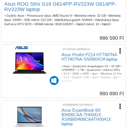
Asus ROG Strix G16 G614PP-RV223W G614PP-
RV223W laptop
•
Gyártó:
Asus
•
Processzor típus:
AMD Ryzen 9
•
Memória méret:
32 GB
•
Memória
típus:
DDR5
•
SSD méret:
512 GB
•
Videókártya gyártó:
NVIDIA
•
Videokártya típus:
GeForce RTX 5070
•
VRAM mérete:
8GB GDDR7
•
Kijelző méret:
16
•
Kijelző
felbontás:
1920 x 1200
•
Operációs rendszer:
Windows 11 Home
•
Garancia
időtartam:
3 év
•
Garancia típusa:
Gyártói
•
USB Type-C:
2db
•
Billentyűzetvilágítás:
RGB
•
Szín:
Szürke
•
Tömeg:
2,50 kg
986 590 Ft
HT7407NA-SN066XOA
Asus ProArt PZ14 HT7407NA
HT7407NA-SN066XOA laptop
•
Asus
•
Qualcomm Snapdragon X2
•
32 GB
•
LPDDR5X
•
1 TB
•
Qualcomm
•
Adreno GPU
•
14.0
•
2880 x 1800
•
Igen
•
Windows 11 Pro
•
3 év
•
Gyártói
•
2db
•
Igen
•
Fekete
•
Igen
•
0,79 kg
980 890 Ft
ASNBB9406CAATH0041X
Asus ExpertBook B9
B9406CAA-TH0041X
ASNBB9406CAATH0041X
laptop