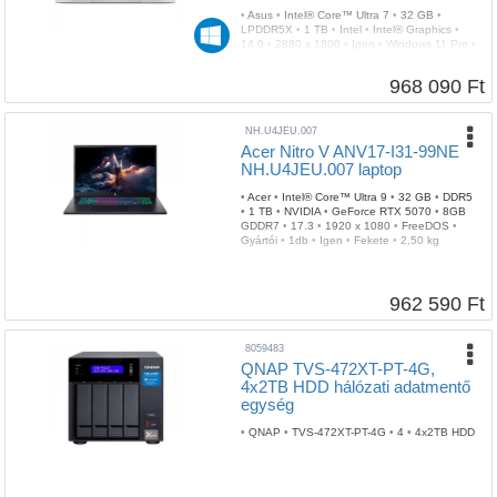
•
Asus
•
Intel® Core™ Ultra 7
•
32 GB
•
LPDDR5X
•
1 TB
•
Intel
•
Intel® Graphics
•
14.0
•
2880 x 1800
•
Igen
•
Windows 11 Pro
•
3 év
•
Gyártói
•
2db Thunderbolt
•
Igen
•
Szürke
•
Igen
•
1,1 kg
968 090 Ft
NH.U4JEU.007
Acer Nitro V ANV17-I31-99NE
NH.U4JEU.007 laptop
•
Acer
•
Intel® Core™ Ultra 9
•
32 GB
•
DDR5
•
1 TB
•
NVIDIA
•
GeForce RTX 5070
•
8GB
GDDR7
•
17.3
•
1920 x 1080
•
FreeDOS
•
Gyártói
•
1db
•
Igen
•
Fekete
•
2,50 kg
962 590 Ft
8059483
QNAP TVS-472XT-PT-4G,
4x2TB HDD hálózati adatmentő
egység
•
QNAP
•
TVS-472XT-PT-4G
•
4
•
4x2TB HDD