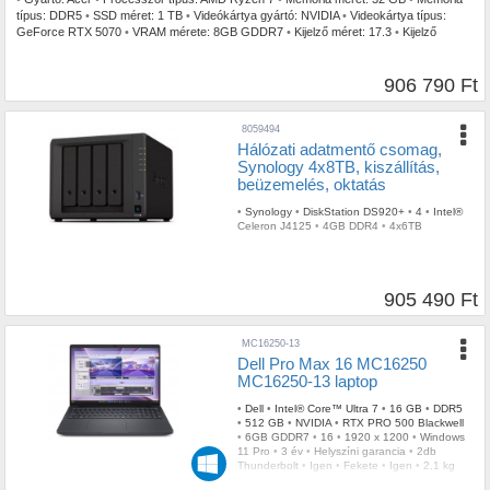
típus:
DDR5
•
SSD méret:
1 TB
•
Videókártya gyártó:
NVIDIA
•
Videokártya típus:
GeForce RTX 5070
•
VRAM mérete:
8GB GDDR7
•
Kijelző méret:
17.3
•
Kijelző
felbontás:
2560 x 1440
•
Operációs rendszer:
FreeDOS
•
Garancia időtartam:
3 év
•
Garancia típusa:
Gyártói
•
USB Type-C:
1db
•
Billentyűzetvilágítás:
RGB
•
Szín:
Fekete
•
Tömeg:
3,00 kg
906 790 Ft
8059494
Hálózati adatmentő csomag,
Synology 4x8TB, kiszállítás,
beüzemelés, oktatás
•
Synology
•
DiskStation DS920+
•
4
•
Intel®
Celeron J4125
•
4GB DDR4
•
4x6TB
905 490 Ft
MC16250-13
Dell Pro Max 16 MC16250
MC16250-13 laptop
•
Dell
•
Intel® Core™ Ultra 7
•
16 GB
•
DDR5
•
512 GB
•
NVIDIA
•
RTX PRO 500 Blackwell
•
6GB GDDR7
•
16
•
1920 x 1200
•
Windows
11 Pro
•
3 év
•
Helyszíni garancia
•
2db
Thunderbolt
•
Igen
•
Fekete
•
Igen
•
2,1 kg