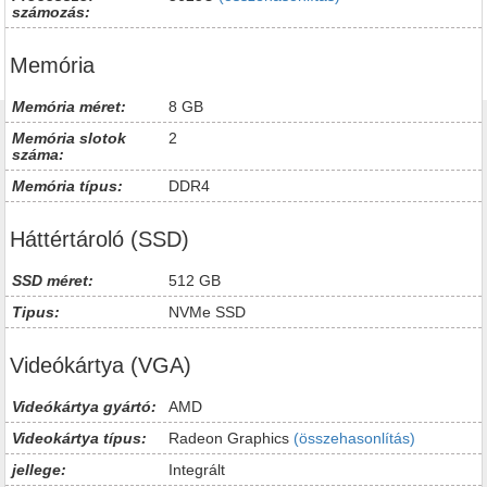
számozás:
Memória
Memória méret:
8 GB
Memória slotok
2
száma:
Memória típus:
DDR4
Háttértároló (SSD)
SSD méret:
512 GB
Tipus:
NVMe SSD
Videókártya (VGA)
Videókártya gyártó:
AMD
Videokártya típus:
Radeon Graphics
(összehasonlítás)
jellege:
Integrált