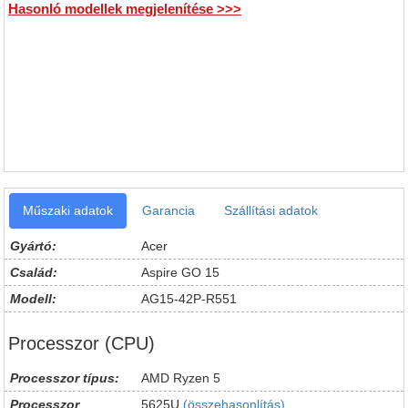
Hasonló modellek megjelenítése >>>
Műszaki adatok
Garancia
Szállítási adatok
Gyártó:
Acer
Család:
Aspire GO 15
Modell:
AG15-42P-R551
Processzor (CPU)
Processzor típus:
AMD Ryzen 5
Processzor
5625U
(összehasonlítás)