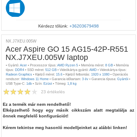
Kérdezz tőlünk:
+36203679498
NX.J7XEU.005W
Acer Aspire GO 15 AG15-42P-R551
NX.J7XEU.005W laptop
•
Gyártó:
Acer
•
Processzor típus:
AMD Ryzen 5
•
Memória méret:
8 GB
•
Memória
típus:
DDR4
•
SSD méret:
512 GB
•
Videókártya gyártó:
AMD
•
Videokártya típus:
Radeon Graphics
•
Kijelző méret:
15.6
•
Kijelző felbontás:
1920 x 1080
•
Operációs
rendszer:
Windows 11 Home
•
Garancia időtartam:
3 év
•
Garancia típusa:
Gyártói
•
USB Type-C:
1db
•
Szín:
Ezüst
•
Tömeg:
1,8 kg
23
értékelés
Ez a termék már nem rendelhető!
Elképzelhető hogy egy másik cikkszám alatt megtalálja az
önnek megfelelő konfigurációt!
Kérem tekintse meg hasonló modelljeinket az alábbi linken!