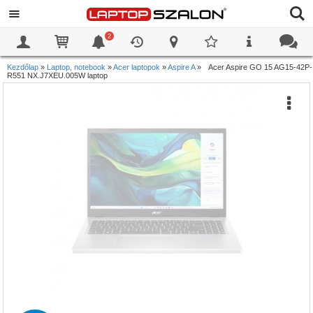
2
0
0
Kezdőlap
»
Laptop, notebook
»
Acer laptopok
»
Aspire A
»
Acer Aspire GO 15 AG15-42P-
R551 NX.J7XEU.005W laptop