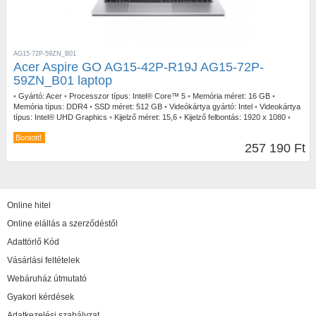
AG15-72P-59ZN_B01
Acer Aspire GO AG15-42P-R19J AG15-72P-
59ZN_B01 laptop
•
Gyártó:
Acer
•
Processzor típus:
Intel® Core™ 5
•
Memória méret:
16 GB
•
Memória típus:
DDR4
•
SSD méret:
512 GB
•
Videókártya gyártó:
Intel
•
Videokártya
típus:
Intel® UHD Graphics
•
Kijelző méret:
15,6
•
Kijelző felbontás:
1920 x 1080
•
Operációs rendszer:
Windows 11
•
Garancia időtartam:
3 év
•
Garancia típusa:
Bontott!
Gyártói
•
USB Type-C:
1db
•
Billentyűzetvilágítás:
Igen
•
Szín:
Ezüst
•
Tömeg:
257 190 Ft
1,50kg
Online hitel
Online elállás a szerződéstől
Adattörlő Kód
Vásárlási feltételek
Webáruház útmutató
Gyakori kérdések
Adatkezelési szabályzat