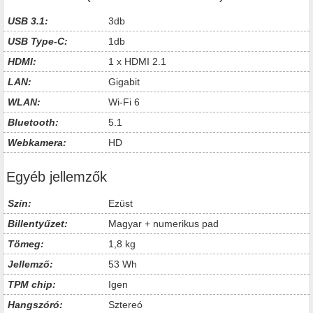
USB 3.1:
3db
USB Type-C:
1db
HDMI:
1 x HDMI 2.1
LAN:
Gigabit
WLAN:
Wi-Fi 6
Bluetooth:
5.1
Webkamera:
HD
Egyéb jellemzők
Szín:
Ezüst
Billentyűzet:
Magyar + numerikus pad
Tömeg:
1,8 kg
Jellemző:
53 Wh
TPM chip:
Igen
Hangszóró:
Sztereó