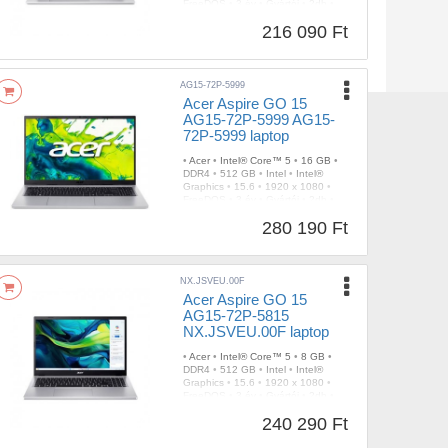
FreeDOS
•
3 év
•
Gyártói
•
2db
•
Ezüst
•
1,49 kg
216 090 Ft
AG15-72P-5999
Acer Aspire GO 15
AG15-72P-5999 AG15-
72P-5999 laptop
•
Acer
•
Intel® Core™ 5
•
16 GB
•
DDR4
•
512 GB
•
Intel
•
Intel®
Graphics
•
15.6
•
1920 x 1080
•
FreeDOS
•
3 év
•
Gyártói
•
2db
•
Ezüst
•
1,53 kg
280 190 Ft
NX.JSVEU.00F
Acer Aspire GO 15
AG15-72P-5815
NX.JSVEU.00F laptop
•
Acer
•
Intel® Core™ 5
•
8 GB
•
DDR4
•
512 GB
•
Intel
•
Intel®
Graphics
•
15.6
•
1920 x 1080
•
FreeDOS
•
3 év
•
Gyártói
•
2db
•
Ezüst
•
1,53 kg
240 290 Ft