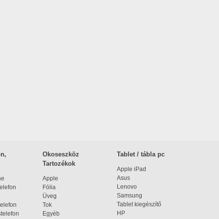
n,
Okoseszköz
Tablet / tábla pc
Tartozékok
Apple iPad
Asus
ne
Apple
Lenovo
elefon
Fólia
Samsung
Üveg
Tablet kiegészítő
elefon
Tok
HP
telefon
Egyéb