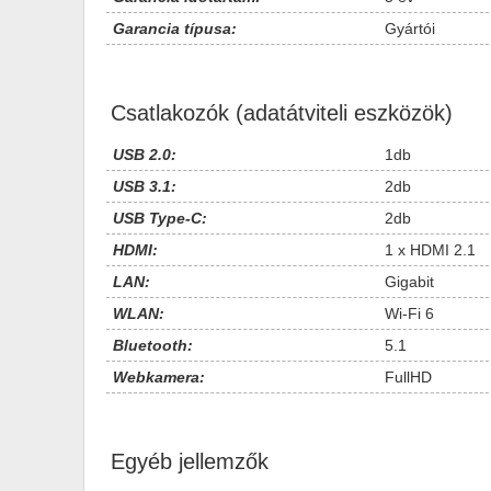
Garancia típusa:
Gyártói
Csatlakozók (adatátviteli eszközök)
USB 2.0:
1db
USB 3.1:
2db
USB Type-C:
2db
HDMI:
1 x HDMI 2.1
LAN:
Gigabit
WLAN:
Wi-Fi 6
Bluetooth:
5.1
Webkamera:
FullHD
Egyéb jellemzők