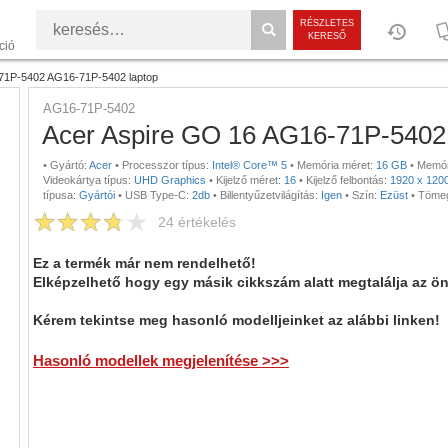
RÉSZLETES
KERESŐ
ció
71P-5402 AG16-71P-5402 laptop
AG16-71P-5402
Acer Aspire GO 16 AG16-71P-5402
•
Gyártó:
Acer
•
Processzor típus:
Intel® Core™ 5
•
Memória méret:
16 GB
•
Memóri
Videokártya típus:
UHD Graphics
•
Kijelző méret:
16
•
Kijelző felbontás:
1920 x 120
típusa:
Gyártói
•
USB Type-C:
2db
•
Billentyűzetvilágítás:
Igen
•
Szín:
Ezüst
•
Töme
24
értékelés
Ez a termék már nem rendelhető!
Elképzelhető hogy egy másik cikkszám alatt megtalálja az ö
Kérem tekintse meg hasonló modelljeinket az alábbi linken!
Hasonló modellek megjelenítése >>>