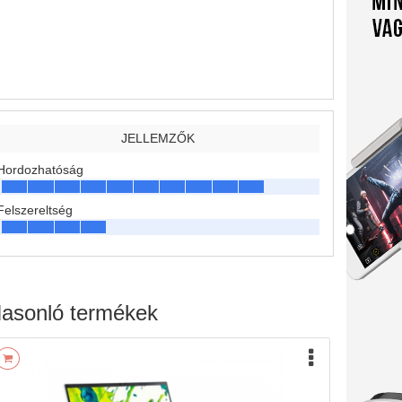
JELLEMZŐK
Hordozhatóság
Felszereltség
asonló termékek