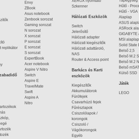
Tápegység
XEROX nyomtató
Envy
Hűtő - Proc
Szkenner
ZBook
Hűtő - VGA
Asus notebook
Hálózati Eszközök
Alaplap
Zenbook sorozat
zítők
ASUS alap
Gaming sorozat
Switch
ASRock al
N sorozat
Jelerősítő
GIGABYTE 
X sorozat
Hálózati adapter
MSI alaplap
P sorozat
kító
Hálózati kiegészítők
Solid State
E sorozat
 replikátor
Hálózati adattároló,
Belső 2,5
S sorozat
NAS
Belső M.2 
ExpertBook
Router & Access point
Belső M.2
Acer notebook
ny
Belső mSA
Aspire V Nitro
Barkács és Kerti
Külső SSD
szabadidő
Switch
eszközök
Aspire E
Játék
Kiegészítők
TravelMate
Akkumulátorok
Swift
LEGO
Fúrófejek
Aspire A
Csavarhúzó fejek
Nitro
tartozékok
Fűrészlapok
omás
Csiszolólapok /
szkóp,
korongok
iegé
Csiszoló /
artozék
Vágókorongok
tozék
Egyéb