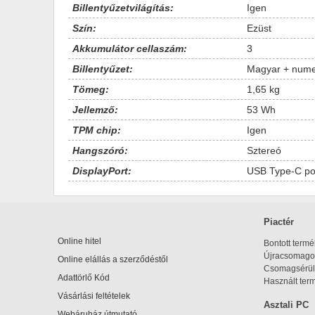
Billentyűzetvilágítás:
Igen
Szín:
Ezüst
Akkumulátor cellaszám:
3
Billentyűzet:
Magyar + nume
Tömeg:
1,65 kg
Jellemző:
53 Wh
TPM chip:
Igen
Hangszóró:
Sztereó
DisplayPort:
USB Type-C por
Piactér
Online hitel
Bontott term
Újracsomagol
Online elállás a szerződéstől
Csomagsérül
Adattörlő Kód
Használt ter
Vásárlási feltételek
Asztali PC
Webáruház útmutató