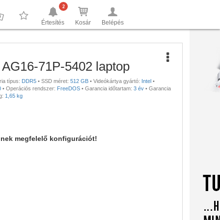
2
Értesítés
Kosár
Belépés
0
0
 AG16-71P-5402 laptop
a típus:
DDR5
•
SSD méret:
512 GB
•
Videókártya gyártó:
Intel
•
0
•
Operációs rendszer:
FreeDOS
•
Garancia időtartam:
3 év
•
Garancia
g:
1,65 kg
nnek megfelelő konfigurációt!