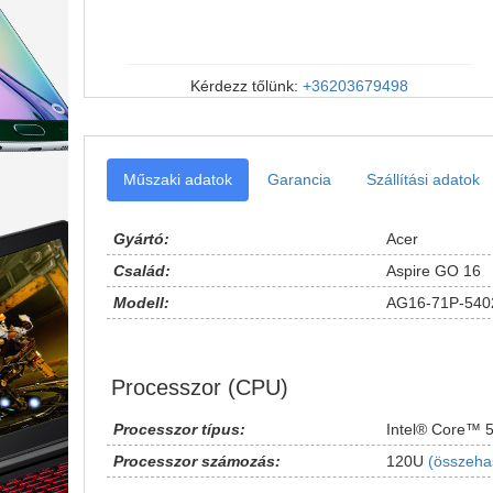
Kérdezz tőlünk:
+36203679498
Műszaki adatok
Garancia
Szállítási adatok
Gyártó:
Acer
Család:
Aspire GO 16
Modell:
AG16-71P-540
Processzor (CPU)
Processzor típus:
Intel® Core™ 
Processzor számozás:
120U
(összeha