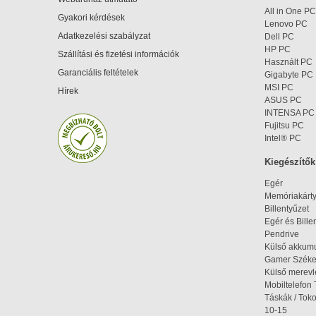
All in One PC
Gyakori kérdések
Lenovo PC
Adatkezelési szabályzat
Dell PC
HP PC
Szállítási és fizetési információk
Használt PC
Garanciális feltételek
Gigabyte PC
MSI PC
Hírek
ASUS PC
INTENSA PC
Fujitsu PC
Intel® PC
Kiegészítők
Egér
Memóriakárt
Billentyűzet
Egér és Bille
Pendrive
Külső akkumu
Gamer Szék
Külső merev
Mobiltelefon 
Táskák / Tok
10-15