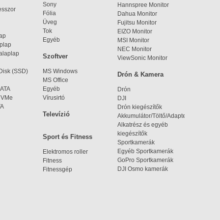
Sony
Hannspree Monitor
esszor
Fólia
Dahua Monitor
Üveg
Fujitsu Monitor
Tok
EIZO Monitor
lap
Egyéb
MSI Monitor
aplap
NEC Monitor
alaplap
Szoftver
ViewSonic Monitor
 Disk (SSD)
MS Windows
Drón & Kamera
MS Office
SATA
Egyéb
Drón
 NVMe
Vírusirtó
DJI
TA
Drón kiegészítők
Televízió
Akkumulátor/Töltő/Adapter
Alkatrész és egyéb
kiegészítők
Sport és Fitness
Sportkamerák
Egyéb Sportkamerák
Elektromos roller
GoPro Sportkamerák
Fitness
DJI Osmo kamerák
Fitnessgép