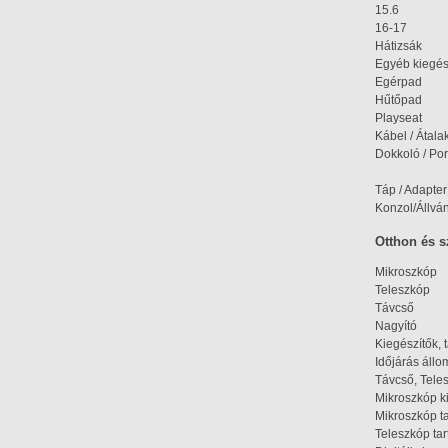
15.6
16-17
Hátizsák
Egyéb kiegés
Egérpad
Hűtőpad
Playseat
Kábel / Átala
Dokkoló / Port
Táp / Adapter
Konzol/Állvá
Otthon és 
Mikroszkóp
Teleszkóp
Távcső
Nagyító
Kiegészítők, 
Időjárás áll
Távcső, Tele
Mikroszkóp k
Mikroszkóp t
Teleszkóp tar