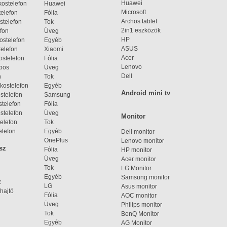
Huawei
ostelefon
Huawei
Microsoft
elefon
Fólia
Archos tablet
stelefon
Tok
2in1 eszközök
fon
Üveg
HP
ostelefon
Egyéb
ASUS
elefon
Xiaomi
Acer
ostelefon
Fólia
Lenovo
bos
Üveg
Dell
n
Tok
kostelefon
Egyéb
Android mini tv
stelefon
Samsung
telefon
Fólia
stelefon
Üveg
Monitor
elefon
Tok
elefon
Egyéb
Dell monitor
OnePlus
Lenovo monitor
sz
Fólia
HP monitor
Üveg
Acer monitor
Tok
LG Monitor
Egyéb
Samsung monitor
z
LG
Asus monitor
hajtó
Fólia
AOC monitor
Üveg
Philips monitor
Tok
BenQ Monitor
Egyéb
AG Monitor