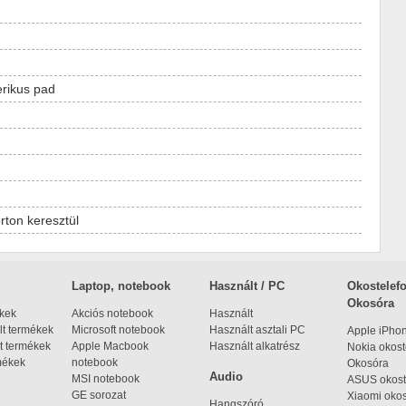
rikus pad
ton keresztül
Laptop, notebook
Használt / PC
Okostelefo
Okosóra
ékek
Akciós notebook
Használt
t termékek
Microsoft notebook
Használt asztali PC
Apple iPho
t termékek
Apple Macbook
Használt alkatrész
Nokia okost
mékek
notebook
Okosóra
Audio
MSI notebook
ASUS okost
GE sorozat
Xiaomi okos
Hangszóró