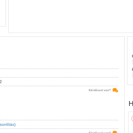
2
Kérdésed van?
H
5
sonlítás)
Kérdésed van?