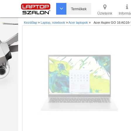
Termékek
Üzleteink
Informá
Kezdőlap
»
Laptop, notebook
»
Acer laptopok
»
Acer Aspire GO 16 AG16-