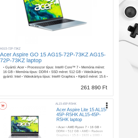
AG15-72P-73KZ
Acer Aspire GO 15 AG15-72P-73KZ AG15-
72P-73KZ laptop
•
Gyártó:
Acer
•
Processzor típus:
Intel® Core™ 7
•
Memória méret:
16 GB
•
Memória típus:
DDR4
•
SSD méret:
512 GB
•
Videókártya
gyártó:
Intel
•
Videokártya típus:
Intel® Graphics
•
Kijelző méret:
15.6
•
Kijelző felbontás:
1920 x 1080
•
Operációs rendszer:
FreeDOS
•
Garancia időtartam:
3 év
•
Garancia típusa:
Gyártói
•
USB Type-C:
261 890 Ft
2db
•
Billentyűzetvilágítás:
Igen
•
Szín:
Kék
•
Tömeg:
1,53 kg
AL15-45P-R5HK
Acer Aspire Lite 15 AL15-
45P-R5HK AL15-45P-
R5HK laptop
•
Acer
•
AMD Ryzen 7
•
16 GB
•
DDR4
•
512 GB
•
AMD
•
Radeon
Graphics
•
15.6
•
1920 x 1080
•