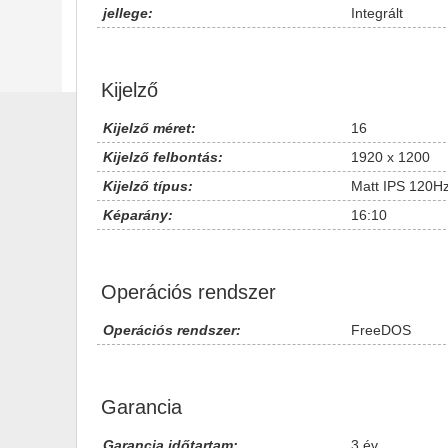
jellege:
Integrált
Kijelző
Kijelző méret:
16
Kijelző felbontás:
1920 x 1200
Kijelző típus:
Matt IPS 120H
Képarány:
16:10
Operációs rendszer
Operációs rendszer:
FreeDOS
Garancia
Garancia időtartam:
3 év