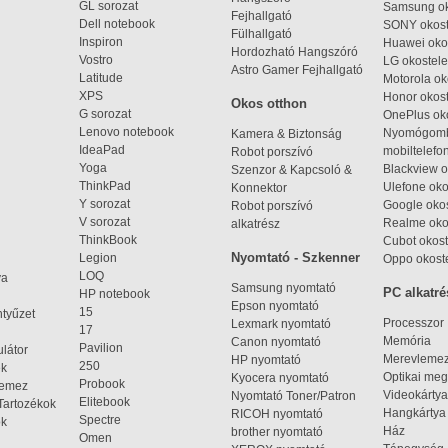
GL sorozat
Samsung ok
Fejhallgató
Dell notebook
SONY okost
Fülhallgató
Inspiron
Huawei oko
Hordozható Hangszóró
Vostro
LG okostele
Astro Gamer Fejhallgató
Latitude
Motorola ok
XPS
Honor okost
Okos otthon
G sorozat
OnePlus ok
Lenovo notebook
Nyomógom
Kamera & Biztonság
IdeaPad
mobiltelefo
Robot porszívó
Yoga
Blackview o
Szenzor & Kapcsoló &
ThinkPad
Ulefone oko
Konnektor
Y sorozat
Google okos
Robot porszívó
V sorozat
Realme oko
alkatrész
ThinkBook
Cubot okost
Nyomtató - Szkenner
Legion
Oppo okost
LOQ
ya
Samsung nyomtató
PC alkatré
HP notebook
Epson nyomtató
15
ntyűzet
Processzor
Lexmark nyomtató
17
Memória
Canon nyomtató
Pavilion
látor
Merevleme
HP nyomtató
250
ek
Optikai meg
Kyocera nyomtató
Probook
lemez
Videokártya
Nyomtató Toner/Patron
Elitebook
Tartozékok
Hangkártya
RICOH nyomtató
Spectre
ok
Ház
brother nyomtató
Omen