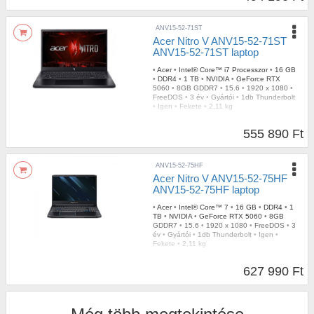
ANV15-52-71ST
Acer Nitro V ANV15-52-71ST
ANV15-52-71ST laptop
•
Acer
•
Intel® Core™ i7 Processzor
•
16 GB
•
DDR4
•
1 TB
•
NVIDIA
•
GeForce RTX
5060
•
8GB GDDR7
•
15.6
•
1920 x 1080
•
FreeDOS
•
3 év
•
Gyártói
•
1db Thunderbolt
•
Igen
•
Fekete
•
2,11 kg
555 890 Ft
ANV15-52-75HF
Acer Nitro V ANV15-52-75HF
ANV15-52-75HF laptop
•
Acer
•
Intel® Core™ 7
•
16 GB
•
DDR4
•
1
TB
•
NVIDIA
•
GeForce RTX 5060
•
8GB
GDDR7
•
15.6
•
1920 x 1080
•
FreeDOS
•
3
év
•
Gyártói
•
1db Thunderbolt
•
Igen
•
Fekete
•
2,11 kg
627 990 Ft