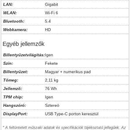
LAN:
Gigabit
WLAN:
Wi-Fi 6
Bluetooth:
5.4
Webkamera:
HD
Egyéb jellemzők
Billentyűzetvilágítás:
Igen
Szín:
Fekete
Billentyűzet:
Magyar + numerikus pad
Tömeg:
2,11 kg
Jellemző:
76 Wh
TPM chip:
Igen
Hangszóró:
Sztereó
DisplayPort:
USB Type-C porton keresztül
* A feltüntetett műszaki adatok és specifikációk tájékoztató jellegűek. Az