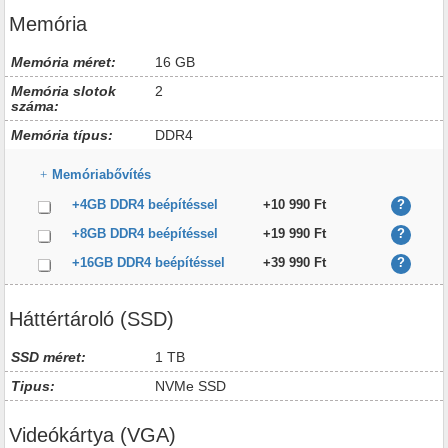
Memória
Memória méret:
16 GB
Memória slotok
2
száma:
Memória típus:
DDR4
Memóriabővítés
+4GB DDR4 beépítéssel
+10 990 Ft
?
+8GB DDR4 beépítéssel
+19 990 Ft
?
+16GB DDR4 beépítéssel
+39 990 Ft
?
Háttértároló (SSD)
SSD méret:
1 TB
Tipus:
NVMe SSD
Videókártya (VGA)