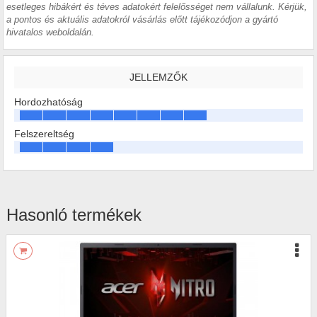
esetleges hibákért és téves adatokért felelősséget nem vállalunk. Kérjük,
a pontos és aktuális adatokról vásárlás előtt tájékozódjon a gyártó
hivatalos weboldalán.
JELLEMZŐK
Hordozhatóság
Felszereltség
Hasonló termékek