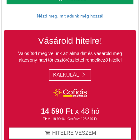
Nézd meg, mit adunk még hozzá!
Vásárold hitelre!
Valósítsd meg velünk az álmaidat és vásárold meg
alacsony havi törlesztőrészlettel rendelkező hitellel
KALKULÁL
14 590 Ft
x 48 hó
THM: 19.90 % | Önrész: 123 540 Ft
HITELRE VESZEM