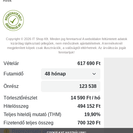
Hírek
Copyright © 2026 IT Shop Kft. Minden jog fenntartva! A weboldalon feltüntetett adatok
kizárólag tájékoztató jellegűek, nem minősülnek ajánlattételnek. A termékeknél
megjelenített képek csak illusztrációk, a valóságtól eltérhetnek. Az árváltozás jogát
fenntartjuk!
COOKIE-KAT HASZNÁLUNK!