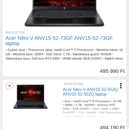
ANV15-52-73GF
Acer Nitro V ANV15-52-73GF ANV15-52-73GF
laptop
•
Gyártó:
Acer
•
Processzor típus:
Intel® Core™ i7 Processzor
•
Memória méret:
16
GB
•
Memória típus:
DDR4
•
SSD méret:
1 TB
•
Videókártya gyártó:
NVIDIA
•
Videokártya típus:
GeForce RTX 5050
•
VRAM mérete:
8GB GDDR7
•
Kijelző méret:
15.6
•
Kijelző felbontás:
1920 x 1080
•
Operációs rendszer:
FreeDOS
•
Garancia
időtartam:
3 év
•
Garancia típusa:
Gyártói
•
USB Type-C:
1db Thunderbolt
•
495 990 Ft
Billentyűzetvilágítás:
Igen
•
Szín:
Fekete
•
Tömeg:
2,11 kg
ANV15-52-552Q
Acer Nitro V ANV15-52-552Q
ANV15-52-552Q laptop
•
Acer
•
Intel® Core™ i5 Processzor
•
16 GB
•
DDR4
•
1 TB
•
NVIDIA
•
GeForce RTX
5060
•
8GB GDDR7
•
15.6
•
1920 x 1080
•
FreeDOS
•
3 év
•
Gyártói
•
1db Thunderbolt
•
Igen
•
Fekete
•
2,11 kg
494 190 Ft