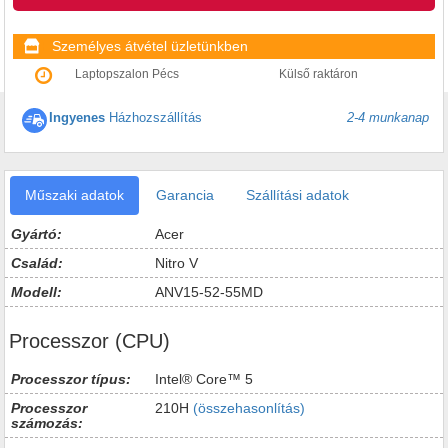
Személyes átvétel üzletünkben
Laptopszalon Pécs
Külső raktáron
Ingyenes
Házhozszállítás
2-4 munkanap
Műszaki adatok
Garancia
Szállítási adatok
Gyártó:
Acer
Család:
Nitro V
Modell:
ANV15-52-55MD
Processzor (CPU)
Processzor típus:
Intel® Core™ 5
Processzor
210H
(összehasonlítás)
számozás: