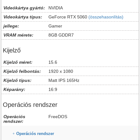
Videókártya gyártó:
NVIDIA
Videokártya típus:
GeForce RTX 5060
(összehasonlítás)
jellege:
Gamer
VRAM mérete:
8GB GDDR7
Kijelző
Kijelző méret:
15.6
Kijelző felbontás:
1920 x 1080
Kijelző típus:
Matt IPS 165Hz
Képarány:
16:9
Operációs rendszer
Operációs
FreeDOS
rendszer:
Operációs rendszer