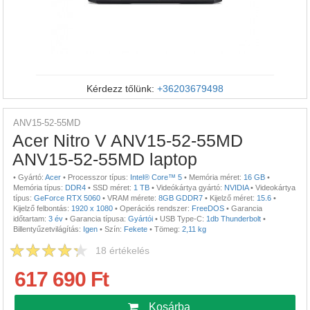
Kérdezz tőlünk:
+36203679498
ANV15-52-55MD
Acer Nitro V ANV15-52-55MD
ANV15-52-55MD laptop
•
Gyártó:
Acer
•
Processzor típus:
Intel® Core™ 5
•
Memória méret:
16 GB
•
Memória típus:
DDR4
•
SSD méret:
1 TB
•
Videókártya gyártó:
NVIDIA
•
Videokártya
típus:
GeForce RTX 5060
•
VRAM mérete:
8GB GDDR7
•
Kijelző méret:
15.6
•
Kijelző felbontás:
1920 x 1080
•
Operációs rendszer:
FreeDOS
•
Garancia
időtartam:
3 év
•
Garancia típusa:
Gyártói
•
USB Type-C:
1db Thunderbolt
•
Billentyűzetvilágítás:
Igen
•
Szín:
Fekete
•
Tömeg:
2,11 kg
18
értékelés
617 690 Ft
Kosárba