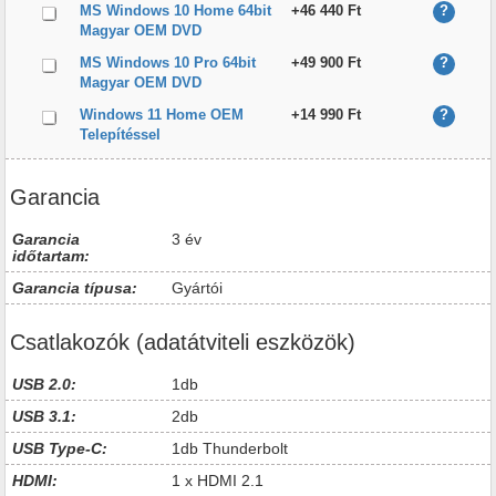
MS Windows 10 Home 64bit
+46 440 Ft
?
Magyar OEM DVD
MS Windows 10 Pro 64bit
+49 900 Ft
?
Magyar OEM DVD
Windows 11 Home OEM
+14 990 Ft
?
Telepítéssel
Garancia
Garancia
3 év
időtartam:
Garancia típusa:
Gyártói
Csatlakozók (adatátviteli eszközök)
USB 2.0:
1db
USB 3.1:
2db
USB Type-C:
1db Thunderbolt
HDMI:
1 x HDMI 2.1