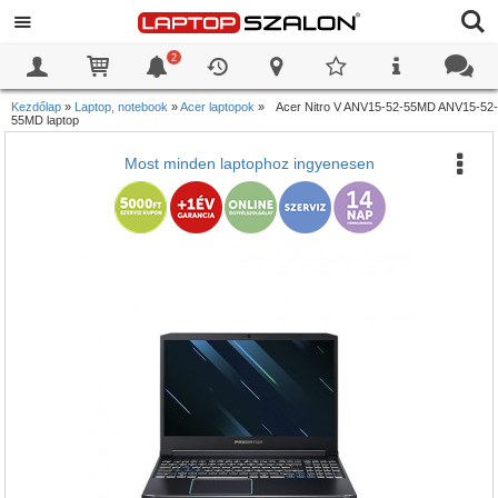
2
0
0
Kezdőlap
»
Laptop, notebook
»
Acer laptopok
»
Acer Nitro V ANV15-52-55MD ANV15-52-
55MD laptop
Most minden laptophoz ingyenesen