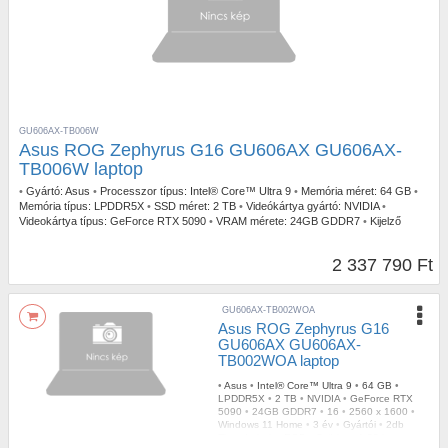
GU606AX-TB006W
Asus ROG Zephyrus G16 GU606AX GU606AX-
TB006W laptop
•
Gyártó:
Asus
•
Processzor típus:
Intel® Core™ Ultra 9
•
Memória méret:
64 GB
•
Memória típus:
LPDDR5X
•
SSD méret:
2 TB
•
Videókártya gyártó:
NVIDIA
•
Videokártya típus:
GeForce RTX 5090
•
VRAM mérete:
24GB GDDR7
•
Kijelző
méret:
16
•
Kijelző felbontás:
2560 x 1600
•
Operációs rendszer:
Windows 11 Home
•
Garancia időtartam:
3 év
•
Garancia típusa:
Gyártói
•
USB Type-C:
2db
2 337 790 Ft
Thunderbolt
•
Billentyűzetvilágítás:
RGB
•
Szín:
Fehér
•
Tömeg:
1,85 kg
GU606AX-TB002WOA
Asus ROG Zephyrus G16
GU606AX GU606AX-
TB002WOA laptop
•
Asus
•
Intel® Core™ Ultra 9
•
64 GB
•
LPDDR5X
•
2 TB
•
NVIDIA
•
GeForce RTX
5090
•
24GB GDDR7
•
16
•
2560 x 1600
•
Windows 11 Home
•
3 év
•
Gyártói
•
2db
Thunderbolt
•
RGB
•
Szürke
•
1,85 kg