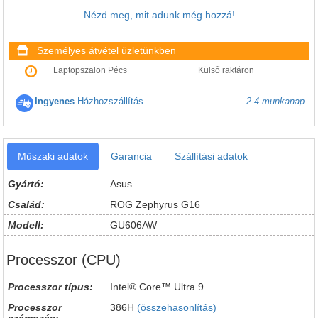
Nézd meg, mit adunk még hozzá!
Személyes átvétel üzletünkben
Laptopszalon Pécs
Külső raktáron
Ingyenes
Házhozszállítás
2-4 munkanap
Műszaki adatok
Garancia
Szállítási adatok
Gyártó:
Asus
Család:
ROG Zephyrus G16
Modell:
GU606AW
Processzor (CPU)
Processzor típus:
Intel® Core™ Ultra 9
Processzor
386H
(összehasonlítás)