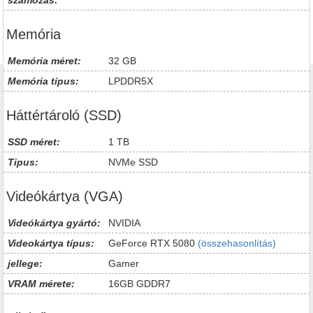
számozás:
Memória
Memória méret:
32 GB
Memória típus:
LPDDR5X
Háttértároló (SSD)
SSD méret:
1 TB
Tipus:
NVMe SSD
Videókártya (VGA)
Videókártya gyártó:
NVIDIA
Videokártya típus:
GeForce RTX 5080
(összehasonlítás)
jellege:
Gamer
VRAM mérete:
16GB GDDR7