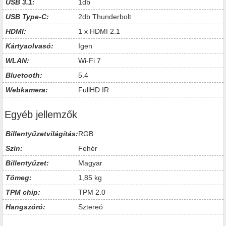
USB 3.1:
1db
USB Type-C:
2db Thunderbolt
HDMI:
1 x HDMI 2.1
Kártyaolvasó:
Igen
WLAN:
Wi-Fi 7
Bluetooth:
5.4
Webkamera:
FullHD IR
Egyéb jellemzők
Billentyűzetvilágítás:
RGB
Szín:
Fehér
Billentyűzet:
Magyar
Tömeg:
1,85 kg
TPM chip:
TPM 2.0
Hangszóró:
Sztereó