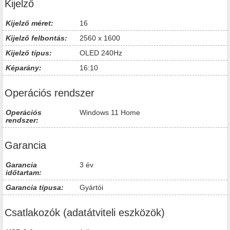
Kijelző
Kijelző méret:
16
Kijelző felbontás:
2560 x 1600
Kijelző típus:
OLED 240Hz
Képarány:
16:10
Operációs rendszer
Operációs
Windows 11 Home
rendszer:
Garancia
Garancia
3 év
időtartam:
Garancia típusa:
Gyártói
Csatlakozók (adatátviteli eszközök)