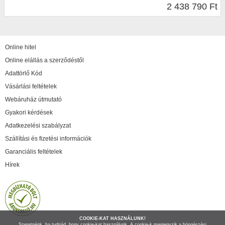
2 438 790 Ft
Online hitel
Online elállás a szerződéstől
Adattörlő Kód
Vásárlási feltételek
Webáruház útmutató
Gyakori kérdések
Adatkezelési szabályzat
Szállítási és fizetési információk
Garanciális feltételek
Hírek
COOKIE-KAT HASZNÁLUNK!
Szeretnénk, ha tudnád, hogy cookie-kat használunk. A cookie-k megjegyzik a böngészési