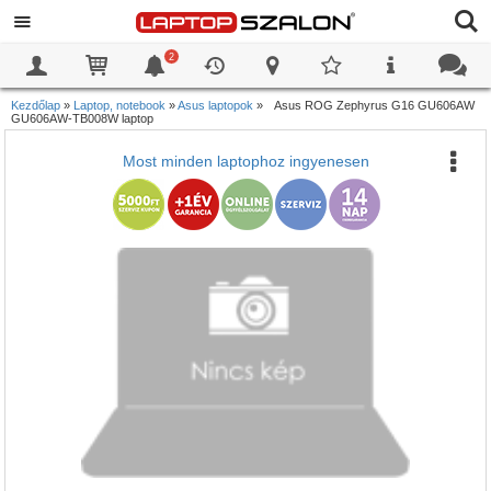
2
0
0
Kezdőlap
»
Laptop, notebook
»
Asus laptopok
»
Asus ROG Zephyrus G16 GU606AW
GU606AW-TB008W laptop
Most minden laptophoz ingyenesen