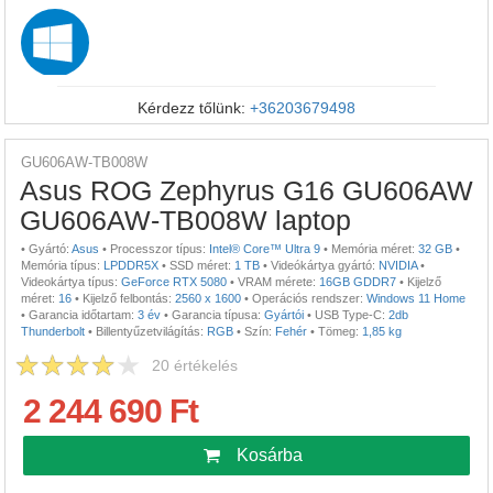
Kérdezz tőlünk:
+36203679498
GU606AW-TB008W
Asus ROG Zephyrus G16 GU606AW
GU606AW-TB008W laptop
•
Gyártó:
Asus
•
Processzor típus:
Intel® Core™ Ultra 9
•
Memória méret:
32 GB
•
Memória típus:
LPDDR5X
•
SSD méret:
1 TB
•
Videókártya gyártó:
NVIDIA
•
Videokártya típus:
GeForce RTX 5080
•
VRAM mérete:
16GB GDDR7
•
Kijelző
méret:
16
•
Kijelző felbontás:
2560 x 1600
•
Operációs rendszer:
Windows 11 Home
•
Garancia időtartam:
3 év
•
Garancia típusa:
Gyártói
•
USB Type-C:
2db
Thunderbolt
•
Billentyűzetvilágítás:
RGB
•
Szín:
Fehér
•
Tömeg:
1,85 kg
20
értékelés
2 244 690 Ft
Kosárba