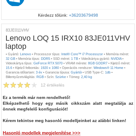
Kérdezz tőlünk:
+36203679498
83JE011VHV
Lenovo LOQ 15 IRX10 83JE011VHV
laptop
•
Gyártó:
Lenovo
•
Processzor típus:
Intel® Core™ i7 Processzor
•
Memória méret:
32 GB
•
Memória típus:
DDR5
•
SSD méret:
1 TB
•
Videókártya gyártó:
NVIDIA
•
Videokártya típus:
GeForce RTX 5070
•
VRAM mérete:
8GB GDDR7
•
Kijelző méret:
15.6
•
Kijelző felbontás:
1920 x 1080
•
Operációs rendszer:
Windows® 11 Home
•
Garancia időtartam:
3 év
•
Garancia típusa:
Gyártói
•
USB Type-C:
1db
•
Billentyűzetvilágítás:
RGB
•
Szín:
Szürke
•
Tömeg:
2,40 kg
12
értékelés
Ez a termék már nem rendelhető!
Elképzelhető hogy egy másik cikkszám alatt megtalálja az
önnek megfelelő konfigurációt!
Kérem tekintse meg hasonló modelljeinket az alábbi linken!
Hasonló modellek megjelenítése >>>