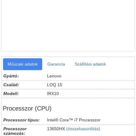
Műszaki adatok
Garancia
Szállítási adatok
Gyártó:
Lenovo
Család:
LOQ 15
Modell:
IRX10
Processzor (CPU)
Processzor típus:
Intel® Core™ i7 Processzor
Processzor
13650HX
(összehasonlítás)
számozás: