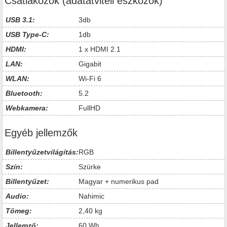
Csatlakozók (adatátviteli eszközök)
USB 3.1:
3db
USB Type-C:
1db
HDMI:
1 x HDMI 2.1
LAN:
Gigabit
WLAN:
Wi-Fi 6
Bluetooth:
5.2
Webkamera:
FullHD
Egyéb jellemzők
Billentyűzetvilágítás:
RGB
Szín:
Szürke
Billentyűzet:
Magyar + numerikus pad
Audio:
Nahimic
Tömeg:
2,40 kg
Jellemző:
60 Wh