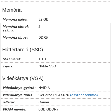
Memória
Memória méret:
32 GB
Memória slotok
2
száma:
Memória típus:
DDR5
Háttértároló (SSD)
SSD méret:
1 TB
Tipus:
NVMe SSD
Videókártya (VGA)
Videókártya gyártó:
NVIDIA
Videokártya típus:
GeForce RTX 5070
(összehasonlítás)
jellege:
Gamer
VRAM mérete:
8GB GDDR7