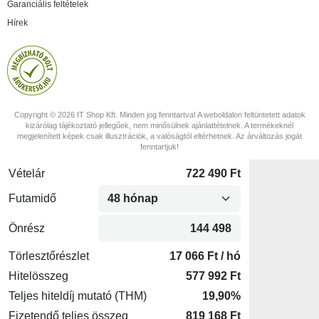
Garanciális feltételek
Hírek
Copyright © 2026 IT Shop Kft. Minden jog fenntartva! A weboldalon feltüntetett adatok
kizárólag tájékoztató jellegűek, nem minősülnek ajánlattételnek. A termékeknél
megjelenített képek csak illusztrációk, a valóságtól eltérhetnek. Az árváltozás jogát
fenntartjuk!