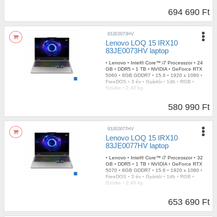
•
Szürke
•
Igen
•
1,21 kg
694 690 Ft
83JE0073HV
Lenovo LOQ 15 IRX10
83JE0073HV laptop
•
Lenovo
•
Intel® Core™ i7 Processzor
•
24
GB
•
DDR5
•
1 TB
•
NVIDIA
•
GeForce RTX
5060
•
8GB GDDR7
•
15.6
•
1920 x 1080
•
FreeDOS
•
3 év
•
Gyártói
•
1db
•
RGB
•
Szürke
•
2,40 kg
580 990 Ft
83JE0077HV
Lenovo LOQ 15 IRX10
83JE0077HV laptop
•
Lenovo
•
Intel® Core™ i7 Processzor
•
32
GB
•
DDR5
•
1 TB
•
NVIDIA
•
GeForce RTX
5070
•
8GB GDDR7
•
15.6
•
1920 x 1080
•
FreeDOS
•
3 év
•
Gyártói
•
1db
•
RGB
•
Szürke
•
2,40 kg
653 690 Ft