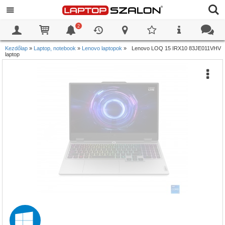
2
0
0
Kezdőlap
»
Laptop, notebook
»
Lenovo laptopok
»
Lenovo LOQ 15 IRX10 83JE011VHV
laptop