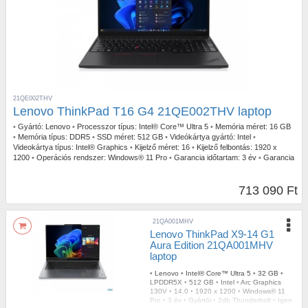
21QE002THV
Lenovo ThinkPad T16 G4 21QE002THV laptop
•
Gyártó:
Lenovo
•
Processzor típus:
Intel® Core™ Ultra 5
•
Memória méret:
16 GB
•
Memória típus:
DDR5
•
SSD méret:
512 GB
•
Videókártya gyártó:
Intel
•
Videokártya típus:
Intel® Graphics
•
Kijelző méret:
16
•
Kijelző felbontás:
1920 x
1200
•
Operációs rendszer:
Windows® 11 Pro
•
Garancia időtartam:
3 év
•
Garancia
típusa:
Gyártói
•
USB Type-C:
2db Thunderbolt
•
Billentyűzetvilágítás:
Igen
•
Szín:
Fekete
•
Ujjlenyomat olvasó:
Igen
•
Tömeg:
1,76 kg
713 090 Ft
21QA001MHV
Lenovo ThinkPad X9-14 G1
Aura Edition 21QA001MHV
laptop
•
Lenovo
•
Intel® Core™ Ultra 5
•
32 GB
•
LPDDR5X
•
512 GB
•
Intel
•
Arc Graphics
130V
•
14.0
•
1920 x 1200
•
Windows® 11
Pro
•
3 év
•
Gyártói
•
2db Thunderbolt
•
Igen