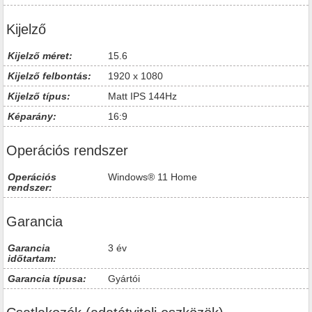
Kijelző
Kijelző méret:
15.6
Kijelző felbontás:
1920 x 1080
Kijelző típus:
Matt IPS 144Hz
Képarány:
16:9
Operációs rendszer
Operációs
Windows® 11 Home
rendszer:
Garancia
Garancia
3 év
időtartam:
Garancia típusa:
Gyártói