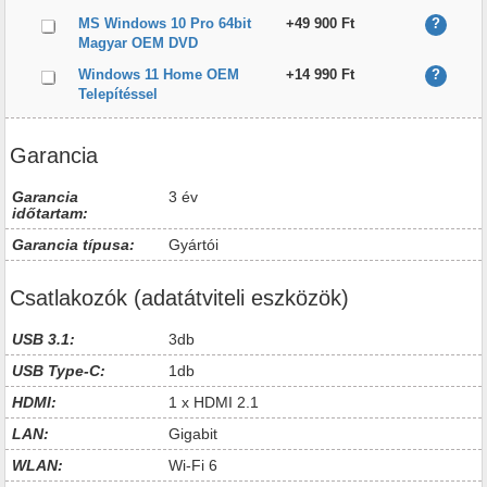
MS Windows 10 Pro 64bit
+49 900 Ft
?
Magyar OEM DVD
Windows 11 Home OEM
+14 990 Ft
?
Telepítéssel
Garancia
Garancia
3 év
időtartam:
Garancia típusa:
Gyártói
Csatlakozók (adatátviteli eszközök)
USB 3.1:
3db
USB Type-C:
1db
HDMI:
1 x HDMI 2.1
LAN:
Gigabit
WLAN:
Wi-Fi 6