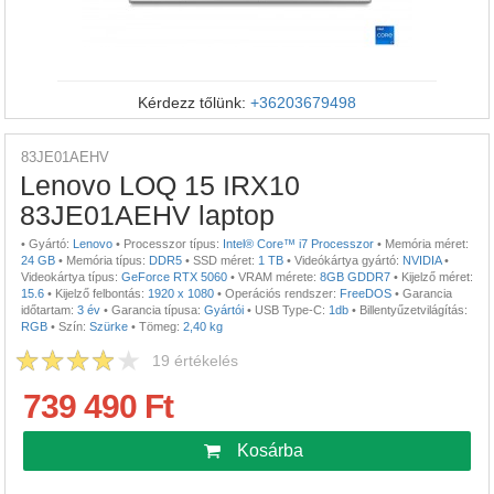
Kérdezz tőlünk:
+36203679498
83JE01AEHV
Lenovo LOQ 15 IRX10
83JE01AEHV laptop
•
Gyártó:
Lenovo
•
Processzor típus:
Intel® Core™ i7 Processzor
•
Memória méret:
24 GB
•
Memória típus:
DDR5
•
SSD méret:
1 TB
•
Videókártya gyártó:
NVIDIA
•
Videokártya típus:
GeForce RTX 5060
•
VRAM mérete:
8GB GDDR7
•
Kijelző méret:
15.6
•
Kijelző felbontás:
1920 x 1080
•
Operációs rendszer:
FreeDOS
•
Garancia
időtartam:
3 év
•
Garancia típusa:
Gyártói
•
USB Type-C:
1db
•
Billentyűzetvilágítás:
RGB
•
Szín:
Szürke
•
Tömeg:
2,40 kg
19
értékelés
739 490 Ft
Kosárba