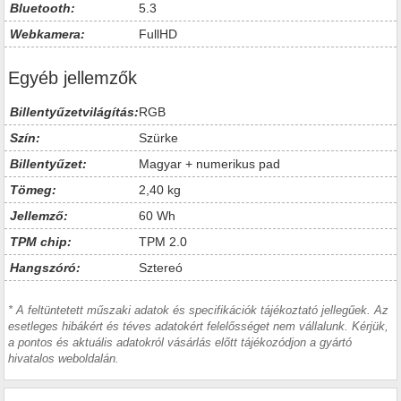
Bluetooth:
5.3
Webkamera:
FullHD
Egyéb jellemzők
Billentyűzetvilágítás:
RGB
Szín:
Szürke
Billentyűzet:
Magyar + numerikus pad
Tömeg:
2,40 kg
Jellemző:
60 Wh
TPM chip:
TPM 2.0
Hangszóró:
Sztereó
* A feltüntetett műszaki adatok és specifikációk tájékoztató jellegűek. Az
esetleges hibákért és téves adatokért felelősséget nem vállalunk. Kérjük,
a pontos és aktuális adatokról vásárlás előtt tájékozódjon a gyártó
hivatalos weboldalán.