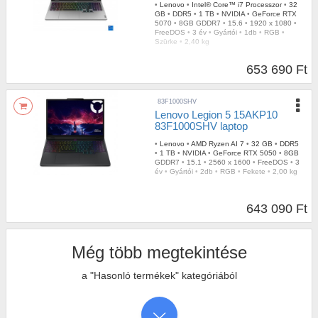
•
Lenovo
•
Intel® Core™ i7 Processzor
•
32
GB
•
DDR5
•
1 TB
•
NVIDIA
•
GeForce RTX
5070
•
8GB GDDR7
•
15.6
•
1920 x 1080
•
FreeDOS
•
3 év
•
Gyártói
•
1db
•
RGB
•
Szürke
•
2,40 kg
653 690 Ft
83F1000SHV
Lenovo Legion 5 15AKP10
83F1000SHV laptop
•
Lenovo
•
AMD Ryzen AI 7
•
32 GB
•
DDR5
•
1 TB
•
NVIDIA
•
GeForce RTX 5050
•
8GB
GDDR7
•
15.1
•
2560 x 1600
•
FreeDOS
•
3
év
•
Gyártói
•
2db
•
RGB
•
Fekete
•
2,00 kg
643 090 Ft
Még több megtekintése
a "Hasonló termékek" kategóriából