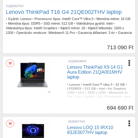
21QE002THV
Lenovo ThinkPad T16 G4 21QE002THV laptop
•
Gyártó:
Lenovo
•
Processzor típus:
Intel® Core™ Ultra 5
•
Memória méret:
16 GB
•
Memória típus:
DDR5
•
SSD méret:
512 GB
•
Videókártya gyártó:
Intel
•
Videokártya típus:
Intel® Graphics
•
Kijelző méret:
16
•
Kijelző felbontás:
1920 x
1200
•
Operációs rendszer:
Windows® 11 Pro
•
Garancia időtartam:
3 év
•
Garancia
típusa:
Gyártói
•
USB Type-C:
2db Thunderbolt
•
Billentyűzetvilágítás:
Igen
•
Szín:
Fekete
•
Ujjlenyomat olvasó:
Igen
•
Tömeg:
1,76 kg
713 090 Ft
21QA001MHV
Lenovo ThinkPad X9-14 G1
Aura Edition 21QA001MHV
laptop
•
Lenovo
•
Intel® Core™ Ultra 5
•
32 GB
•
LPDDR5X
•
512 GB
•
Intel
•
Arc Graphics
130V
•
14.0
•
1920 x 1200
•
Windows® 11
Pro
•
3 év
•
Gyártói
•
2db Thunderbolt
•
Igen
•
Szürke
•
Igen
•
1,21 kg
694 690 Ft
83JE0077HV
Lenovo LOQ 15 IRX10
83JE0077HV laptop