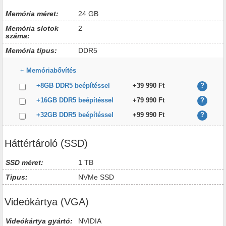
Memória méret:
24 GB
Memória slotok
2
száma:
Memória típus:
DDR5
Memóriabővítés
+8GB DDR5 beépítéssel
+39 990 Ft
?
+16GB DDR5 beépítéssel
+79 990 Ft
?
+32GB DDR5 beépítéssel
+99 990 Ft
?
Háttértároló (SSD)
SSD méret:
1 TB
Tipus:
NVMe SSD
Videókártya (VGA)
Videókártya gyártó:
NVIDIA