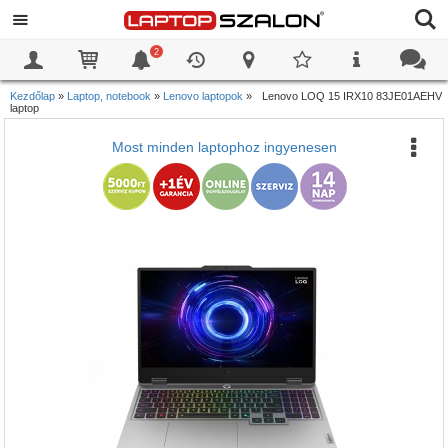
2
0
0
Kezdőlap
»
Laptop, notebook
»
Lenovo laptopok
»
Lenovo LOQ 15 IRX10 83JE01AEHV
laptop
Most minden laptophoz ingyenesen