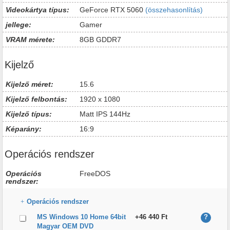
Videokártya típus:
GeForce RTX 5060
(összehasonlítás)
jellege:
Gamer
VRAM mérete:
8GB GDDR7
Kijelző
Kijelző méret:
15.6
Kijelző felbontás:
1920 x 1080
Kijelző típus:
Matt IPS 144Hz
Képarány:
16:9
Operációs rendszer
Operációs
FreeDOS
rendszer:
Operációs rendszer
MS Windows 10 Home 64bit
+46 440 Ft
?
Magyar OEM DVD