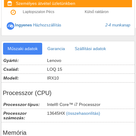
Személyes átvétel üzletünkben
Laptopszalon Pécs
Külső raktáron
Ingyenes
Házhozszállítás
2-4 munkanap
Műszaki adatok
Garancia
Szállítási adatok
Gyártó:
Lenovo
Család:
LOQ 15
Modell:
IRX10
Processzor (CPU)
Processzor típus:
Intel® Core™ i7 Processzor
Processzor
13645HX
(összehasonlítás)
számozás:
Memória